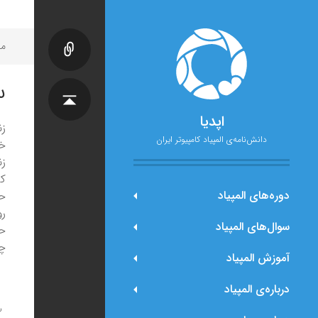
مح
س
اپدیا
زن
دانش‌نامه‌ی المپیاد کامپیوتر ایران
خو
زن
که
دوره‌های المپیاد
حش
رو
سوال‌های المپیاد
حد
چ
آموزش المپیاد
درباره‌ی المپیاد