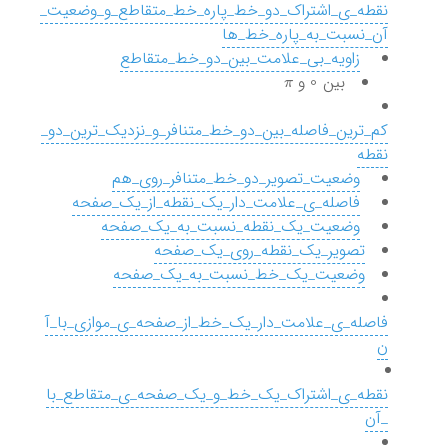
نقطه_ی_اشتراک_دو_خط_پاره_خط_متقاطع_و_وضعیت_
آن_نسبت_به_پاره_خط_ها
‌
زاویه_بی_علامت_بین_دو_خط_متقاطع
π
0
بین
و
کم_ترین_فاصله_بین_دو_خط_متنافر_و_نزدیک_ترین_دو_
نقطه
‌
وضعیت_تصویر_دو_خط_متنافر_روی_هم
‌
فاصله_ی_علامت_دار_یک_نقطه_از_یک_صفحه
‌
وضعیت_یک_نقطه_نسبت_به_یک_صفحه
تصویر_یک_نقطه_روی_یک_صفحه
وضعیت_یک_خط_نسبت_به_یک_صفحه
فاصله_ی_علامت_دار_یک_خط_از_صفحه_ی_موازی_با_آ
ن
نقطه_ی_اشتراک_یک_خط_و_یک_صفحه_ی_متقاطع_با
_آن