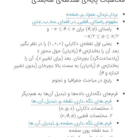
محاسبات پایه‌ای هندسه‌ی سه‌بُعدی
بردار_نرمال_عمود_بر_صفحه
مفهوم_راستای_قطبی_در_فضای_سه_ب_عدی
π
≤
θ
<
π
−
)
θ
,
ϕ
(
راستای
برای
و
π
/
2
≤
ϕ
≤
π
/
2
−
)
1
,
0
,
0
(
یعنی اول نقطه‌ی دکارتیِ
را در نظر بگیر.
z
θ
بعد آن را به‌اندازه‌ی
(رادیان) حول محورِ
z
(پادساعت‌گرد) بچرخان. بعد (برای تغییرِ
)، آن را
ϕ
به‌اندازه‌ی
(رادیان) به سمت بالا بچرخان (بدون تغییرِ
θ
اندازه و
).
رایج در مباحث جغرافیا و نجوم
فرم‌های نگه‌داری داده‌ها و تبدیل آن‌ها به هم‌دیگر
فرم_های_نگه_داری_نقطه_و_تبدیل_آن_ها
)
x
,
y
,
z
(
مختصات دکارتی
)
r
,
θ
,
ϕ
(
مختصات قطبی
فرم_های_نگه_داری_صفحه_و_تبدیل_آن_ها
سه نقطه روی صفحه