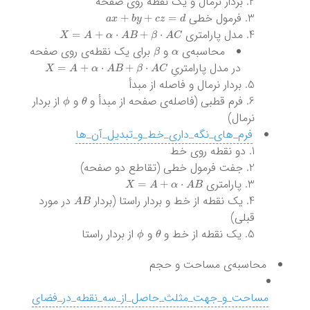
بردار نرمال و یک نقطه روی صفحه
a
x
+
b
y
+
c
z
=
d
فرمول خطی
X
=
A
+
α
⋅
A
B
+
β
⋅
A
C
مدل پارامتری
β
α
محاسبه‌ی
و
برای یک نقطه‌ی روی صفحه
X
=
A
+
α
⋅
A
B
+
β
⋅
A
C
در مدل پارامتریِ
بردار نرمال و فاصله از مبدأ
ϕ
θ
فرم قطبی (فاصله‌ی صفحه از مبدأ و
و
از بردار
نرمال)
فرم_های_نگه_داری_خط_و_تبدیل_آن_ها
دو نقطه روی خط
جفت فرمول خطی (تقاطع دو صفحه)
X
=
A
+
α
⋅
A
B
پارامتری
A
B
یک نقطه از خط و بردار راستا (بردار
در مورد
قبلی)
ϕ
θ
یک نقطه از خط و
و
از بردار راستا
محاسبه‌ی مساحت و حجم
مساحت_و_جهت_مثلث_حاصل_از_سه_نقطه_در_فضای