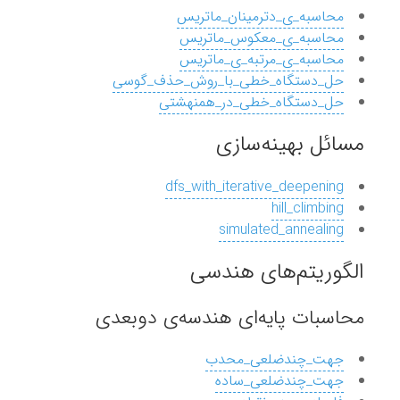
محاسبه_ی_دترمینان_ماتریس
محاسبه_ی_معکوس_ماتریس
محاسبه_ی_مرتبه_ی_ماتریس
حل_دستگاه_خطی_با_روش_حذف_گوسی
حل_دستگاه_خطی_در_همنهشتی
مسائل بهینه‌سازی
dfs_with_iterative_deepening
hill_climbing
simulated_annealing
الگوریتم‌های هندسی
محاسبات پایه‌ای هندسه‌ی دوبعدی
جهت_چندضلعی_محدب
جهت_چندضلعی_ساده