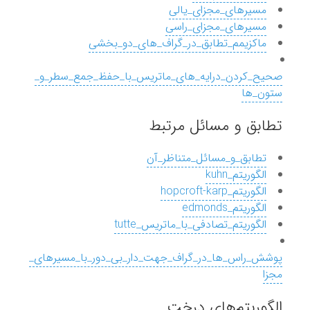
مسیرهای_مجزای_یالی
مسیرهای_مجزای_راسی
ماکزیمم_تطابق_در_گراف_های_دو_بخشی
صحیح_کردن_درایه_های_ماتریس_با_حفظ_جمع_سطر_و_
ستون_ها
تطابق و مسائل مرتبط
تطابق_و_مسائل_متناظر_آن
الگوریتم_kuhn
الگوریتم_hopcroft-karp
الگوریتم_edmonds
الگوریتم_تصادفی_با_ماتریس_tutte
پوشش_راس_ها_در_گراف_جهت_دار_بی_دور_با_مسیرهای_
مجزا
الگوریتم‌های درخت