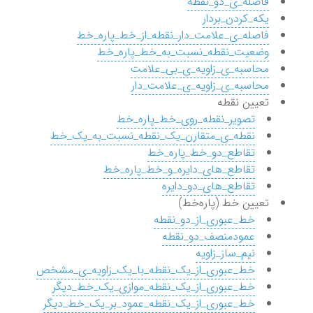
فاصله_ی_دو_نقطه
یکه_کردن_بردار
فاصله_ی_علامت_دار_نقطه_از_خط_پاره_خط
وضعیت_نقطه_نسبت_به_خط_پاره_خط
محاسبه_ی_زاویه_ی_بی_علامت
محاسبه_ی_زاویه_ی_علامت_دار
تعیین نقطه
تصویر_نقطه_روی_خط_پاره_خط
نقطه_ی_متقارن_یک_نقطه_نسبت_به_یک_خط
تقاطع_دو_خط_پاره_خط
تقاطع_های_دایره_و_خط_پاره_خط
تقاطع_های_دو_دایره
تعیین خط (پاره‌خط)
خط_عبوری_از_دو_نقطه
عمودمنصف_دو_نقطه
نیم_ساز_زاویه
خط_عبوری_از_یک_نقطه_با_یک_زاویه_ی_مشخص
خط_عبوری_از_یک_نقطه_موازی_یک_خط_دیگر
خط_عبوری_از_یک_نقطه_عمود_بر_یک_خط_دیگر