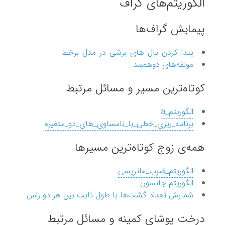
الگوریتم‌های گراف
پیمایش گراف‌ها
پیدا_کردن_یال_های_برشی_در_مدل_برخط
مولفه‌های دوهمبند
کوتاه‌ترین مسیر و مسائل مرتبط
الگوریتم_a
برنامه_ریزی_خطی_با_نامساوی_های_دو_متغیره
همه‌ی زوج کوتاه‌ترین مسیرها
الگوریتم_ضرب_ماتریسی
الگوریتم جانسون
شمارش تعداد گشت‌ها با طول ثابت بین هر دو راس
درخت پوشای کمینه و مسائل مرتبط