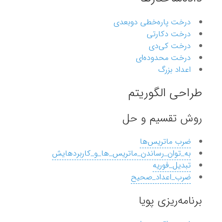
درخت پاره‌خطی دوبعدی
درخت دکارتی
درخت کی‌دی
درخت محدوده‌ای
اعداد بزرگ
طراحی الگوریتم
روش تقسیم و حل
ضرب ماتریس‌ها
به_توان_رساندن_ماتریس_ها_و_کاربردهایش
تبدیل_فوریه
ضرب_اعداد_صحیح
برنامه‌ریزی پویا