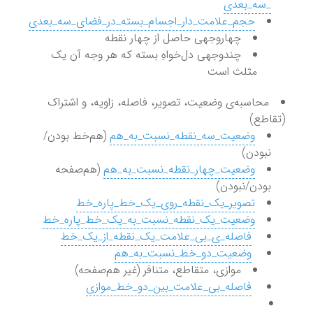
_سه_بعدی
حجم_علامت_دار_اجسام_بسته_در_فضای_سه_بعدی
چهاروجهی حاصل از چهار نقطه
چندوجهی دل‌خواهِ بسته که هر وجه آن یک
مثلث است
محاسبه‌ی وضعیت، تصویر، فاصله، زاویه، و اشتراک
(تقاطع)
وضعیت_سه_نقطه_نسبت_به_هم
(هم‌خط بودن/
نبودن)
وضعیت_چهار_نقطه_نسبت_به_هم
(هم‌صفحه
بودن/نبودن)
تصویر_یک_نقطه_روی_یک_خط_پاره_خط
وضعیت_یک_نقطه_نسبت_به_یک_خط_پاره_خط
‌
فاصله_ی_بی_علامت_یک_نقطه_از_یک_خط
‌
وضعیت_دو_خط_نسبت_به_هم
موازی، متقاطع، متنافر (غیر هم‌صفحه)
‌
فاصله_بی_علامت_بین_دو_خط_موازی