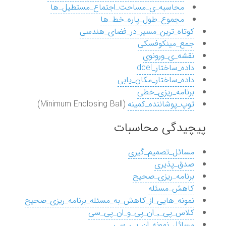
محاسبه_ی_مساحت_اجتماع_مستطیل_ها
مجموع_طول_پاره_خط_ها
کوتاه_ترین_مسیر_در_فضای_هندسی
جمع_مینکوفسکی
نقشه_ی_ورونوی
داده_ساختار_dcel
داده_ساختار_مکان_یابی
برنامه_ریزی_خطی
توپ_پوشاننده_کمینه
(Minimum Enclosing Ball)
پیچیدگی محاسبات
مسائل_تصمیم_گیری
صدق_پذیری
برنامه_ریزی_صحیح
کاهش_مسئله
نمونه_هایی_از_کاهش_به_مسئله_برنامه_ریزی_صحیح
کلاس_پی_٬_ان_پی_و_ان_پی_سی
مسائل_نمونه_ان_پی_سی