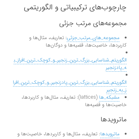
چارچوب‌های ترکیبیاتی و الگوریتمی
مجموعه‌های مرتب جزئی
مجموعه_های_مرتب_جزئی
: تعاریف، مثال‌ها و
کاربردها، خاصیت‌ها، قضیه‌ها و دوگان‌ها
الگوریتم_شناسایی_بزرگ_ترین_زنجیر_و_کوچک_ترین_افراز_ب
ه_پادزنجیر
الگوریتم_شناسایی_بزرگ_ترین_پادزنجیر_و_کوچک_ترین_افرا
ز_به_زنجیر
مشبکه_ها
(lattices): تعاریف، مثال‌ها و کاربردها،
خاصیت‌ها و قضیه‌ها
ماترویدها
ماترویدها
: تعاریف، مثال‌ها و کاربردها، خاصیت‌ها و