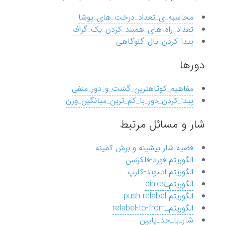
محاسبه_ی_تعداد_درخت_های_پوشا
تعداد_راه_های_همبند_کردن_یک_گراف
پیدا_کردن_یال_گلوگاهی
دورها
مفاهیم_کوتاهترین_گشت_و_دور_منفی
پیدا_کردن_دور_با_کم_ترین_میانگین_وزن
شار و مسائل مرتبط
قضیه شار بیشینه و برش کمینه
الگوریتم فورد-فلکرسن
الگوریتم ادموند-کارپ
الگوریتم_dinics
الگوریتم push relabel
الگوریتم_relabel-to-front
شار_با_حد_پایین