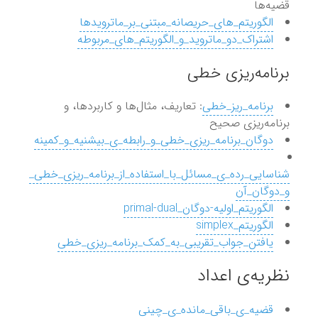
قضیه‌ها
الگوریتم_های_حریصانه_مبتنی_بر_ماترویدها
اشتراک_دو_ماتروید_و_الگوریتم_های_مربوطه
برنامه‌ریزی خطی
برنامه_ریز_خطی
: تعاریف، مثال‌ها و کاربردها، و
برنامه‌ریزی صحیح
دوگان_برنامه_ریزی_خطی_و_رابطه_ی_بیشنیه_و_کمینه
شناسایی_رده_ی_مسائل_با_استفاده_از_برنامه_ریزی_خطی_
و_دوگان_آن
الگوریتم_اولیه-دوگان_primal-dual
الگوریتم_simplex
یافتن_جواب_تقریبی_به_کمک_برنامه_ریزی_خطی
نظریه‌ی اعداد
قضیه_ی_باقی_مانده_ی_چینی