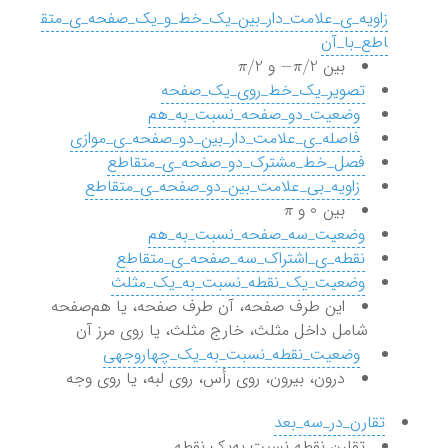
زاویه_ی_علامت_دار_بین_یک_خط_و_یک_صفحه_ی_متق
اطع_با_آن
π
/
2
π
/
2
−
بین
و
تصویر_یک_خط_روی_یک_صفحه
‌
وضعیت_دو_صفحه_نسبت_به_هم
‌
فاصله_ی_علامت_دار_بین_دو_صفحه_ی_موازی
فصل_خط_مشترک_دو_صفحه_ی_متقاطع
‌
زاویه_بی_علامت_بین_دو_صفحه_ی_متقاطع
π
0
بین
و
وضعیت_سه_صفحه_نسبت_به_هم
نقطه_ی_اشتراک_سه_صفحه_ی_متقاطع
وضعیت_یک_نقطه_نسبت_به_یک_مثلث
این طرف صفحه، آن طرف صفحه، یا هم‌صفحه
شامل داخل مثلث، خارج مثلث، یا روی مرز آن
‌
وضعیت_نقطه_نسبت_به_یک_چهاروجهی
درون، بیرون، روی رأس، روی لبه، یا روی وجه
تقارن_در_سه_بعد
تقارن نقطه نسبت به‌یک نقطه