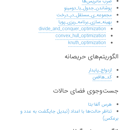
ضرب ماتریس‌ها
پوشاندن_جدول_با_دومینو
مجموعه_ی_مستقل_در_درخت
بهینه_سازی_برنامه_ریزی_پویا
divide_and_conquer_optimization
convex_hull_optimization
knuth_optimization
الگوریتم‌های حریصانه
ازدواج_پایدار
کد_هافمن
جست‌وجوی فضای حالات
هرس آلفا-بتا
تناظر حالت‌ها با اعداد (تبدیل جایگشت به عدد و
برعکس)