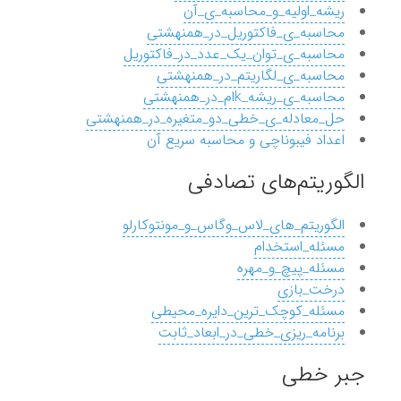
ریشه_اولیه_و_محاسبه_ی_آن
محاسبه_ی_فاکتوریل_در_همنهشتی
محاسبه_ی_توان_یک_عدد_در_فاکتوریل
محاسبه_ی_لگاریتم_در_همنهشتی
محاسبه_ی_ریشه_kام_در_همنهشتی
حل_معادله_ی_خطی_دو_متغیره_در_همنهشتی
اعداد فیبوناچی و محاسبه سریع آن
الگوریتم‌های تصادفی
الگوریتم_های_لاس_وگاس_و_مونتوکارلو
مسئله_استخدام
مسئله_پیچ_و_مهره
درخت_بازی
مسئله_کوچک_ترین_دایره_محیطی
برنامه_ریزی_خطی_در_ابعاد_ثابت
جبر خطی