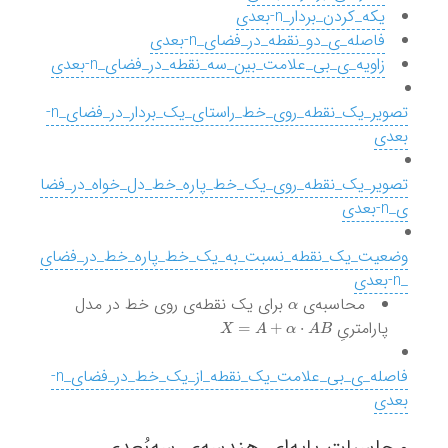
یکه_کردن_بردار_n-بعدی
فاصله_ی_دو_نقطه_در_فضای_n-بعدی
زاویه_ی_بی_علامت_بین_سه_نقطه_در_فضای_n-بعدی
تصویر_یک_نقطه_روی_خط_راستای_یک_بردار_در_فضای_n-
بعدی
تصویر_یک_نقطه_روی_یک_خط_پاره_خط_دل_خواه_در_فضا
ی_n-بعدی
وضعیت_یک_نقطه_نسبت_به_یک_خط_پاره_خط_در_فضای
_n-بعدی
α
محاسبه‌ی
برای یک نقطه‌ی روی خط در مدل
X
=
A
+
α
⋅
A
B
پارامتریِ
فاصله_ی_بی_علامت_یک_نقطه_از_یک_خط_در_فضای_n-
بعدی