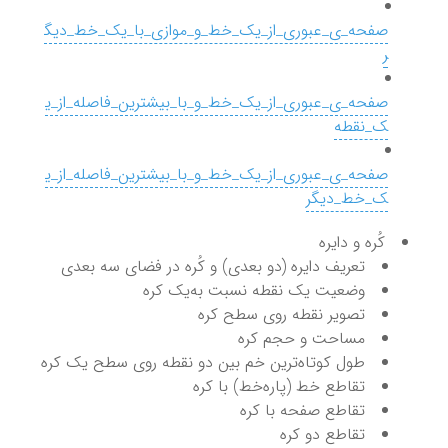
صفحه_ی_عبوری_از_یک_خط_و_موازی_با_یک_خط_دیگ
ر
صفحه_ی_عبوری_از_یک_خط_و_با_بیشترین_فاصله_از_ی
ک_نقطه
صفحه_ی_عبوری_از_یک_خط_و_با_بیشترین_فاصله_از_ی
ک_خط_دیگر
کُره و دایره
تعریف دایره (دو بعدی) و کُره در فضای سه بعدی
وضعیت یک نقطه نسبت به‌یک کره
تصویر نقطه روی سطح کره
مساحت و حجم کره
طول کوتاه‌ترین خم بین دو نقطه روی سطح یک کره
تقاطع خط (پاره‌خط) با کره
تقاطع صفحه با کره
تقاطع دو کره