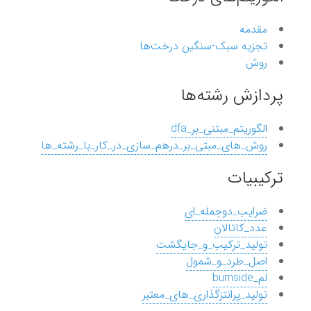
مقدمه
تجزیه سبک-سنگین درخت‌ها
روش
پردازش رشته‌ها
الگوریتم_مبتنی_بر_dfa
روش_های_مبتی_بر_درهم_سازی_در_کار_با_رشته_ها
ترکیبیات
ضرایب_دوجمله_ای
عدد_کاتالان
تولید_ترکیب_و_جایگشت
اصل_طرد_و_شمول
لم_burnside
تولید_پرانتزگذاری_های_معتبر