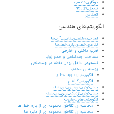
دوگان_هندسی
تبدیل_hough
انعکاس
الگوریتم‌های هندسی
اعداد_مختلط_و_کار_با_آن_ها
تقاطع_خط_و_پاره_خط_ها
ضرب_داخلی_و_خارجی
مساحت_چندضلعی_و_جمع_زوایا
تشخیص_داخل_بودن_نقطه_در_چندضلعی
پوسته_ی_محدب
الگوریتم_gift-wrapping
الگوریتم_گراهام
پیدا_کردن_دورترین_دو_نقطه
پیدا_کردن_نزدیک_ترین_دو_نقطه
الگوریتم_های_جاروب
محاسبه_ی_تقاطع_مجموعه_ای_از_پاره_خط_ها
محاسبه_ی_تقاطع_مجموعه_ای_از_دایره_ها