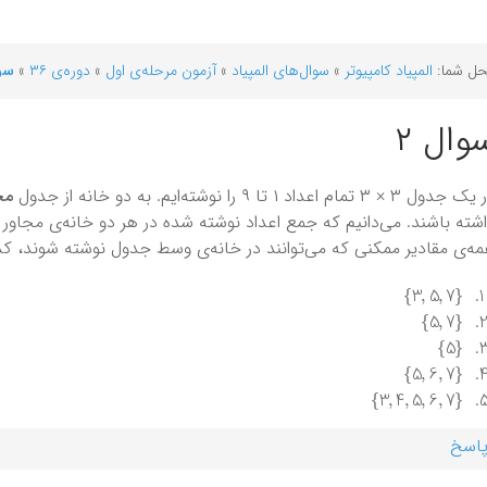
ل شما:
المپیاد کامپیوتر
»
سوال‌های المپیاد
»
آزمون مرحله‌ی اول
»
دوره‌ی ۳۶
»
سوا
وال ۲
دول ۳ × ۳ تمام اعداد ۱ تا ۹ را نوشته‌ایم. به دو خانه از جدول
مج
ه‌ی مقادیر ممکنی که می‌توانند در خانه‌ی وسط جدول نوشته شوند، ک
}
3
,
5
,
7
{
}
5
,
7
{
}
5
{
}
5
,
6
,
7
{
}
3
,
4
,
5
,
6
,
7
{
اسخ