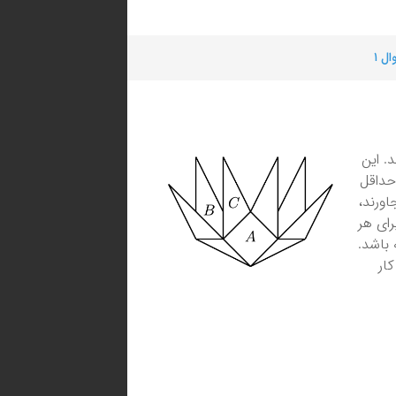
ل ۱
. این
 حداقل
ورند،
رای هر
 باشد.
ار