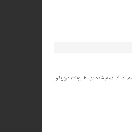
دیگر اجرا کرده‌ایم. این بار کدام گزینه٬‌ اعداد اعلام شده توسط روبات دروغ‌گو