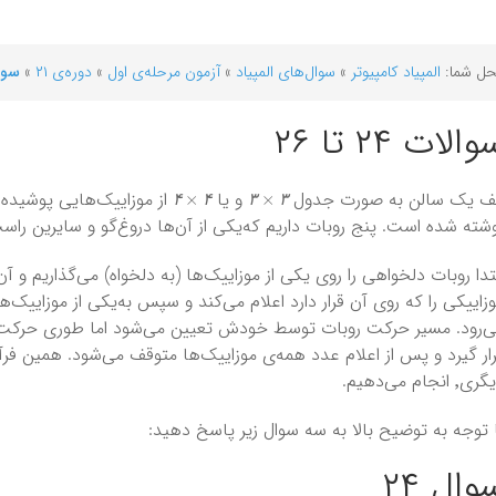
ل شما:
المپیاد کامپیوتر
»
سوال‌های المپیاد
»
آزمون مرحله‌ی اول
»
دوره‌ی ۲۱
»
سوالات
الات ۲۴ تا ۲۶
۴
×
۴
۳
×
۳
ف یک سالن به صورت جدول
و یا
۴
۴
۳
۳
شته شده است. پنج روبات داریم که‌یکی از آن‌ها دروغ‌گو و سایرین راس
تدا روبات دلخواهی را روی یکی از موزاییک‌ها (به دلخواه) می‌گذاریم و آن
زاییکی را که روی آن قرار دارد اعلام می‌کند و سپس به‌یکی از موزاییک‌
‌رود. مسیر حرکت روبات توسط خودش تعیین می‌شود اما طوری حرکت می
٬ انجام می‌دهیم.
 توجه به توضیح بالا به سه سوال زیر پاسخ دهید:
وال ۲۴