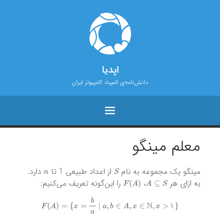
اپدیا
دانش‌نامه‌ی المپیاد کامپیوتر ایران
معلم مینگو
n
S
مینگو یک مجموعه به نام
از اعداد طبیعی 1 تا
دارد.
F
(
A
)
A
⊆
S
به ازای هر
،
را این‌گونه تعریف می‌کنیم:
F
(
A
)
=
{
x
=
b
a
|
a
,
b
∈
A
,
x
∈
N
,
x
>
1
}