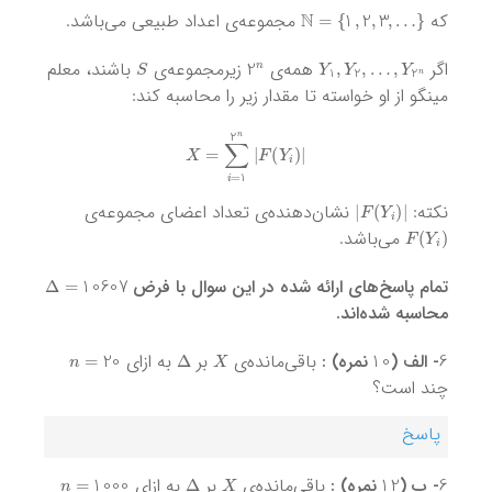
N
=
{
1
,
2
,
3
,
…
}
که
مجموعه‌ی اعداد طبیعی می‌باشد.
S
2
n
Y
1
,
Y
2
,
…
,
Y
2
n
اگر
همه‌ی
زیرمجموعه‌ی
باشند، معلم
مینگو از او خواسته تا مقدار زیر را محاسبه کند:
|
X
=
∑
i
=
1
2
n
|
F
(
Y
i
)
|
F
(
Y
i
)
|
نکته:
نشان‌دهنده‌ی تعداد اعضای مجموعه‌ی
F
(
Y
i
)
می‌باشد.
Δ
=
10607
تمام پاسخ‌های ارائه شده در این سوال با فرض
محاسبه شده‌اند.
n
=
20
Δ
X
10
6
- الف (
نمره) :
باقی‌مانده‌ی
بر
به ازای
چند است؟
پاسخ
n
=
1000
Δ
X
12
6
- ب (
نمره) :
باقی‌مانده‌ی
بر
به ازای