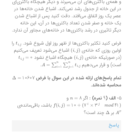
و همه‌ی باکتری‌های آن می‌میرند و دیگر هیچگاه باکتری‌ای
در این خانه از جدول رشد نمی‌کند. اشباع شدن خانه‌ها در
عصر یک روز اتفاق می‌افتد. دقت کنید پس از اشباع شدن
یک خانه‌ و صفر شدن تعداد باکتری‌ها در آن، این خانه
دیگر تاثیری در رشد باکتری‌ها در خانه‌‌های مجاور آن ندارد.
t
i
,
j
فرض کنید تکثیر باکتری‌ها از ظهر روز اول شروع شود.
را
)
i
,
j
(
اولین روزی که خانه‌ی
اشباع می‌شود تعریف می‌کنیم
t
i
,
j
=
0
)
i
,
j
(
(در صورتیکه خانه‌ی
هیچگاه اشباع نشود
A
=
∑
i
=
1
n
∑
j
=
1
n
t
i
,
j
است) و قرار می‌دهیم
.
Δ
=
10607
تمام پاسخ‌های ارائه شده در این سوال با فرض
محاسبه شده‌اند.
n
=
8
9
5
- الف (
نمره) :
اگر
و
f
(
i
,
j
)
=
10
+
(
7
i
×
3
j
m
o
d
41
)
باشد، باقی‌مانده‌ی
Δ
A
3
بر
چند است؟
پاسخ