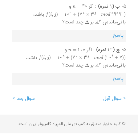
n
=
40
9
5
- ب (
نمره) :
اگر
و
f
(
i
,
j
)
=
10
4
+
(
7
i
×
3
j
m
o
d
99991
)
باشد،
Δ
A
3
باقی‌مانده‌ی
بر
چند است؟
پاسخ
n
=
100
13
5
- ج (
نمره) :
اگر
و
f
(
i
,
j
)
=
10
8
+
(
7
i
×
3
j
m
o
d
(
10
9
+
7
)
)
باشد،
Δ
A
3
باقی‌مانده‌ی
بر
چند است؟
پاسخ
< سوال قبل
سوال بعد >
© کلیه حقوق متعلق به کمیته‌ی ملی المپیاد کامپیوتر ایران است.