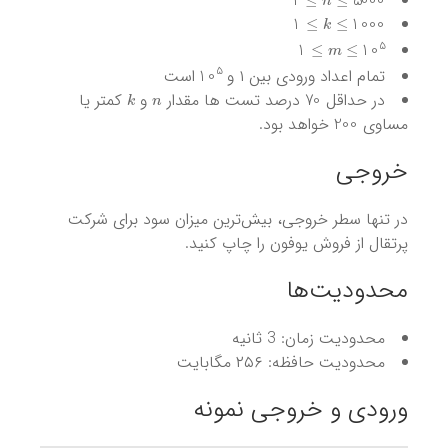
k
≤
1000
≤
1
m
≤
10
5
≤
1
10
5
تمام اعداد ورودی بین ۱ و
است
k
n
70
در حداقل
درصد تست ها مقدار
و
کمتر یا
200
مساوی
خواهد بود.
خروجی
در تنها سطر خروجی، بیش‌ترین میزان سود برای شرکت
پرتقال از فروش یوفون را چاپ کنید.
محدودیت‌ها
محدودیت زمان: 3 ثانیه
محدودیت حافظه: ۲۵۶ مگابایت
ورودی و خروجی نمونه