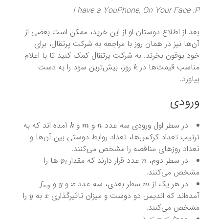
I have a YouPhone, On Your Face :P
بعد از اطلاع دوستان او از این خرید، ممکن است بعضی از
آن‌ها نیز در همان روز با مراجعه به شرکت پرتقال، برای
خود یوفون بخرند. به شرکت پرتقال کمک کنید تا با اعلام
k
مناسب قیمت‌ها در
روز، بیش‌ترین سود را به دست
بیاورد.
ورودی
k
m
n
در سطر اول ورودی سه عدد
و
و
آمده اند که به
ترتیب تعداد کرکس‌ها، تعداد روابط دوستی بین آن‌ها و
تعداد روزهای مناقصه را مشخص می‌کنند.
p
i
n
در سطر دوم،
عدد قرار دارند که مقدار
ها را
مشخص می‌کنند.
f
x
,
y
y
x
m
در هر یک از
سطر بعدی، سه عدد
و
و
y
x
آمده‌اند که اندیس دو دوست و میزان تاثیرگذاری
به
را
مشخص می‌کنند.
n
≤
5000
≤
1