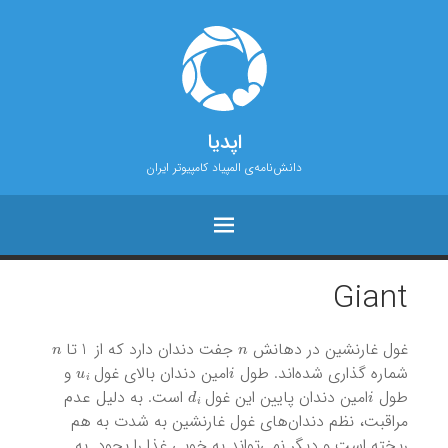
اپدیا
دانش‌نامه‌ی المپیاد کامپیوتر ایران
Giant
n
1
n
غول غارنشین در دهانش
جفت دندان دارد که از
تا
u
i
i
شماره گذاری شده‌اند. طول
امین دندان بالای غول
و
d
i
i
طول
امین دندان پایین این غول
است. به دلیل عدم
مراقبت، نظم دندان‌های غول غارنشین به شدت به هم
ریخته است و دیگر نمی‌تواند به خوبی غذا را بجود. به