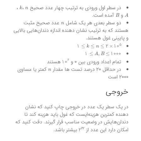
k
n
در سطر اول ورودی به ترتیب چهار عدد صحیح
،‌
،
B
A
و
آمده است.
n
دو سطر بعدی هر یک شامل
عدد صحیح مثبت
هستند که به ترتیب نشان دهنده اندازه دندان‌هایی بالایی
و پایینی غول هستند.
k
≤
n
≤
2
×
10
5
≤
1
A
,
B
≤
1000
≤
1
10
6
تمام اعداد ورودی بین ۰ و
هستند
n
در حداقل ۲۰ درصد تست ها مقدار
کمتر یا مساوی
۲۰۰۰ است
خروجی
در یک سطر یک عدد در خروجی چاپ کنید که نشان
دهنده کمترین هزینه‌ایست که غول باید هزینه کند تا
دندان‌هایش در وضعیت مناسب قرار گیرند. دقت کنید که
2
32
امکان دارد این عدد از
بیشتر باشد.