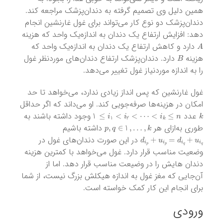
همین دلیل وی تصمیم گرفته به دندان‌پزشک مراجعه کند.
دندان‌پزشک دو نوع کار می‌تواند برای غول غارنشین انجام
دهد: افزایش ارتفاع یک دندان به اندازه‌یک واحد که هزینه
A
دارد و کاهش ارتفاع یک دندان به اندازه‌یک واحد که
B
هزینه
دارد. دندان‌پزشک ارتفاع دندان‌های موردنظر غول
را به اندازه موردنیاز غول تغییر می‌دهد.
غول غارنشین که پس انداز زیادی ندارد، می‌خواهد تا حد
امکان در هزینه‌ها صرفه‌جویی کند. او می‌داند که اگر حداقل
i
1
<
i
2
<
⋯
<
i
k
≤
n
≤
1
k
عدد
وجود داشته باشند به
p
,
q
∈
1
,
…
,
k
طوری به‌ازای هر
داشته باشیم
d
i
p
+
u
i
p
=
d
i
q
+
u
i
q
در این صورت دندان‌های غول در
وضعیت مناسب قرار دارد. غول می‌خواهد با کمترین هزینه
دندان هایش را در وضیعت مناسب قرار دهد. اما از
آن‌جایی که مغز غول به اندازه هیکلش بزرگ نیست، از شما
برای انجام این کار کمک خواسته است.
ورودی