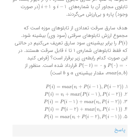
i
+
1
i
−
1
تابلوی مجاور آن با شماره‌های
و
(در صورت
وجود) پاره و بی‌ارزش می‌گردند.
هدف سارق سرقت تعدادی از تابلوهای موزه است که
مجموع ارزش تابلوهای سرقتی (سود وی) بیشینه شود.
P
(
i
)
را برابر بیشینه‌ی سود سارق تعریف می‌کنیم در حالتی
i
که فقط تابلوهای شماره‌ی ۱ تا
قابل سرقت هستند. در
این صورت کدام رابطه‌ی زیر برقرار است؟ (فرض کنید
P
(
−
۱
)
=
۰
P
(
۰
)
=
۰
و
قرارداد شده است. منظور از
b
a
m
a
x
(
a
,
b
)
۱
۰
۰
۰
، مقدار بیشینه‌ی
و
است)
P
(
i
)
=
m
a
x
(
v
i
+
P
(
i
−
1
)
,
P
(
i
−
2
)
)
P
(
i
)
=
v
i
+
m
a
x
(
P
(
i
−
1
)
,
P
(
i
−
2
)
)
P
(
i
)
=
P
(
i
−
1
)
+
m
a
x
(
v
i
,
P
(
i
−
2
)
)
P
(
i
)
=
P
(
i
−
2
)
+
m
a
x
(
v
i
,
P
(
i
−
1
)
)
P
(
i
)
=
m
a
x
(
v
i
+
P
(
i
−
2
)
,
P
(
i
−
1
)
)
پاسخ