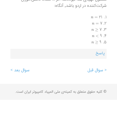
شرکت‌کننده در اردو باشد٬ آنگاه:
n
=
21
n
=
7
n
≥
7
n
<
9
n
≥
9
پاسخ
< سوال قبل
سوال بعد >
© کلیه حقوق متعلق به کمیته‌ی ملی المپیاد کامپیوتر ایران است.