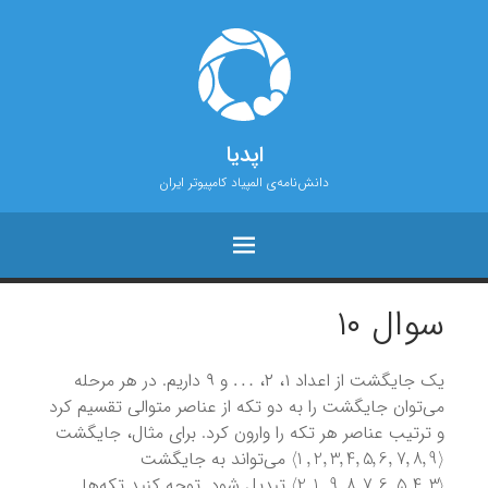
اپدیا
دانش‌نامه‌ی المپیاد کامپیوتر ایران
سوال ۱۰
…
یک جایگشت از اعداد ۱، ۲،
و ۹ داریم. در هر مرحله
می‌توان جایگشت را به دو تکه از عناصر متوالی تقسیم کرد
و ترتیب عناصر هر تکه را وارون کرد. برای مثال، جایگشت
⟩
1
,
2
,
3
,
4
,
5
,
6
,
7
,
8
,
9
⟨
می‌تواند به جایگشت
⟩
2
,
1
,
9
,
8
,
7
,
6
,
5
,
4
,
3
⟨
تبدیل شود. توجه کنید تکه‌ها