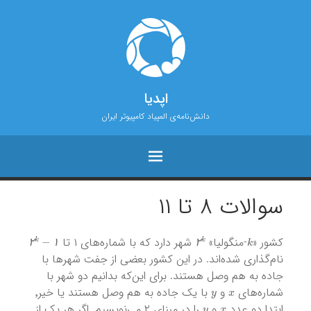
اپدیا
دانش‌نامه‌ی المپیاد کامپیوتر ایران
سوالات ۸ تا ۱۱
۲
k
−
۱
۲
k
k
کشور «
-منگولیا»
شهر دارد که با شماره‌های ۱ تا
۲
۱
۲
نام‌گذاری شده‌اند. در این کشور بعضی از جفت شهر‌ها با
جاده به هم وصل هستند. برای این‌که بدانیم دو شهر با
y
x
شماره‌های
و
با یک جاده به هم وصل هستند یا خیر٬
y
x
ابتدا دو عدد
و
را در مبنای ۲ می‌نویسیم. اگر هر یک از