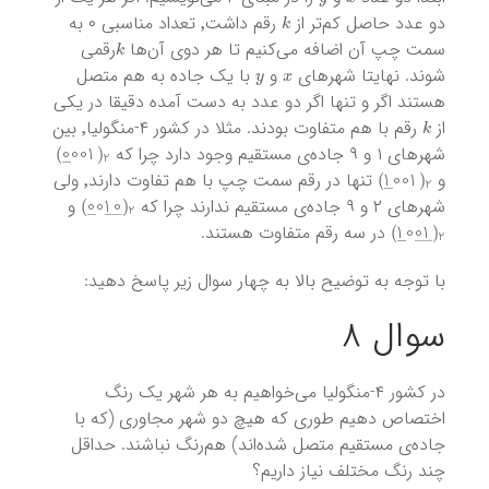
k
دو عدد حاصل کم‌تر از
رقم داشت٬ تعداد مناسبی ۰ به
k
سمت چپ آن اضافه می‌کنیم تا هر دوی آن‌ها
‌رقمی
y
x
شوند. نهایتا شهر‌های
و
با یک جاده به هم متصل
هستند اگر و تنها اگر دو عدد به دست آمده دقیقا در یکی
k
از
‌ رقم با هم متفاوت بودند. مثلا در کشور ۴-منگولیا٬ بین
2
)
0
0
1
―
0
(
شهرهای ۱ و ۹ جاده‌ی مستقیم وجود دارد چرا که
2
)
0
0
1
―
1
(
و
تنها در رقم سمت چپ با هم تفاوت دارند٬ ولی
2
)
―
0
10
―
0
(
شهرهای ۲ و ۹ جاده‌ی مستقیم ندارند چرا که
و
2
)
―
0
01
―
1
(
در سه رقم متفاوت هستند.
با توجه به توضیح بالا به چهار سوال زیر پاسخ دهید:
سوال ۸
در کشور ۴-منگولیا می‌خواهیم به هر شهر یک رنگ
اختصاص دهیم طوری که هیچ دو شهر مجاوری (که با
جاده‌ی مستقیم متصل شده‌اند) هم‌رنگ نباشند. حداقل
چند رنگ مختلف نیاز داریم؟