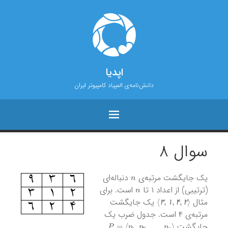
اپدیا
دانش‌نامه‌ی المپیاد کامپیوتر ایران
سوال ۸
n
یک جایگشت مرتبه‌ی
دنباله‌ای
n
(ترتیبی) از اعداد ۱ تا
است. برای
⟩
۳
,
۱
,
۴
,
۲
⟨
مثال
یک جایگشت
۳
۱
۴
۲
مرتبه‌ی ۴ است. جدول ضرب یک
P
=
⟨
p
1
,
p
2
,
…
,
p
n
⟩
جایگشت