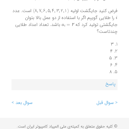
⟩
8
,
7
,
6
,
5
,
4
,
3
,
2
,
1
⟨
فرض کنید جایگشت اولیه
است. عدد
i
را طلایی گوییم اگر با استفاده از دو عمل بالا بتوان
a
i
=
۲
جایگشتی تولید کرد که
باشد. تعداد اعداد طلایی
۲
چندتاست؟
۳
۴
۵
۶
۸
پاسخ
< سوال قبل
سوال بعد >
© کلیه حقوق متعلق به کمیته‌ی ملی المپیاد کامپیوتر ایران است.