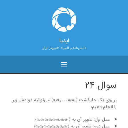
اپدیا
دانش‌نامه‌ی المپیاد کامپیوتر ایران
سوال ۲۴
a
8
⟩
a
a
2
7
a
…
1
⟨
بر روی یک جایگشت
می‌توانیم دو عمل زیر
را انجام دهیم:
⟩
a
8
a
6
a
4
a
2
a
7
a
5
a
3
a
1
⟨
عمل اول: تغییر آن به
⟩
a
8
a
4
a
7
a
3
a
6
a
2
a
5
a
1
⟨
عمل دوم: تغییر آن به