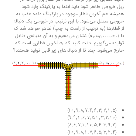
ریل خروجی ظاهر شود باید ابتدا به پارکینگ وارد شود.
همیشه هم آخرین قطار موجود در پارکینگ دنده عقب به
خروجی منتقل می‌شود. با این ترتیب در خروجی یک دنباله
از قطارها (به ترتیب از راست به چپ) ظاهر خواهد شد که
⟩
a
1
,
a
2
,
…
,
a
10
⟨
با
نشان می‌دهیم و به آن دنباله‌ی «قابل
a
1
تولید» می‌گوییم. دقت کنید که
آخرین قطاری است که
خارج می‌شود. چند تا از دنباله‌های زیر قابل تولید هستند؟
⟩
10
,
9
,
8
,
7
,
4
,
6
,
3
,
2
,
1
,
5
⟨
⟩
9
,
9
,
1
,
6
,
7
,
5
,
1
,
3
,
2
,
10
⟨
⟩
8
,
6
,
7
,
1
,
10
,
5
,
4
,
3
,
9
,
2
⟨
⟩
10
,
9
,
8
,
1
,
7
,
6
,
5
,
3
,
2
,
4
⟨