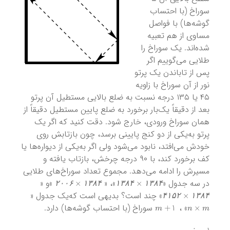
سوراخ (با احتساب
گوشه‌ها) با فواصل
مساوی از هم تعبیه‌
شده‌اند. یک سوراخ را
طلایی می‌گوییم اگر
پس از تاباندن یک پرتو
نور از آن سوراخ با زاویه
۴۵ یا ۱۳۵ درجه نسبت به ضلع بالایی مستطیل آن پرتو
بعد از دقیقاً یک‌بار برخورد به ضلع پایین مستطیل دقیقاً از
همان سوراخ ورودی، خارج شود. دقت کنید که اگر یک
پرتو به‌یکی از دو کنج پایینی برسد، چون بازتابش روی
خودش می‌افتد، نابود می‌شود ولی اگر به‌یکی از دیواره‌ها یا
کف برخورد کند، با ۹۰ درجه چرخش، بازتاب یافته و
مسیرش را ادامه می‌دهد. مجموع تعداد سوراخ‌های طلایی
۱
۳
۸
۴
×
۲
۰
۰
۶
۱
۳
۸
۴
×
۱
۳
۸
۴
در سه جدول «
»، «
»و «
۱
۳
۸
۴
×
۴
۱
۵
۲
۲
۰
۰
۶
۱
۳
۸
۴
۱
۳
۸
۴
۱
۳
۸
۴
» چند است؟ بدیهی است که‌یک جدول «
m
+
1
n
×
m
۴
۱
۵
۲
۱
۳
۸
۴
» ،
سوراخ (با احتساب گوشه‌ها) دارد.