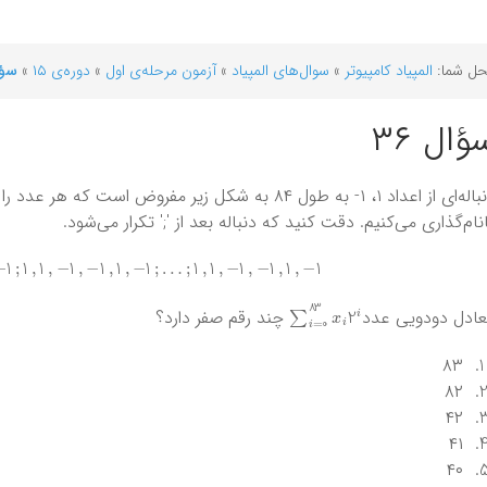
ل شما:
المپیاد کامپیوتر
»
سوال‌های المپیاد
»
آزمون مرحله‌ی اول
»
دوره‌ی ۱۵
»
سؤال
ؤال ۳۶
ای از اعداد ۱، ۱- به طول ۸۴ به شکل زیر مفروض است که هر عدد را به ترتیب از راست به چپ
نام‌گذاری می‌کنیم. دقت کنید که دنباله بعد از ';' تکرار می‌شود.
1
−
,
1
,
1
;
…
;
1
−
,
1
,
1
−
,
1
−
,
1
,
1
;
1
−
,
1
,
1
−
,
1
−
,
1
,
1
i
=
0
83
x
i
2
i
∑
ادل دودویی عدد
چند رقم صفر دارد؟
۸۳
۸۲
۴۲
۴۱
۴۰