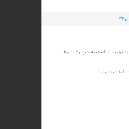
 ۳۶
x
83
x
0
تا
1
−
,
1
,
1
−
,