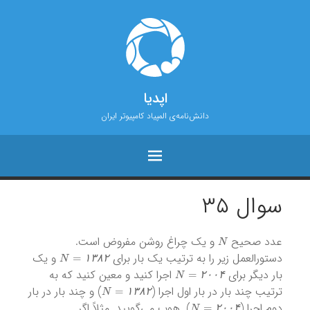
اپدیا
دانش‌نامه‌ی المپیاد کامپیوتر ایران
سوال ۳۵
N
عدد صحیح
و یک چراغ روشن مفروض است.
N
=
۱
۳
۸
۲
دستورالعمل زیر را به ترتیب یک بار برای
و یک
N
=
۲
۰
۰
۴
۱
۳
۸
۲
بار دیگر برای
اجرا کنید و معین کنید که به
N
=
۱
۳
۸
۲
۲
۰
۰
۴
ترتیب چند بار در بار اول اجرا (
) و چند بار در بار
N
=
۲
۰
۰
۴
۱
۳
۸
۲
دوم اجرا (
)٬ هوپ می‌گویید. مثلاً اگر