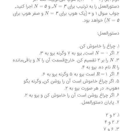
N
=
۵
N
=
۳
۲
۰
۰
۴
دستورالعمل را به ترتیب برای
٬ و
اجرا کنید٬
N
=
۳
۵
۳
جواب سوال ۱ و ۰ (یک هوپ برای
و صفر هوپ برای
N
=
۵
۳
) خواهد بود.
۵
دستورالعمل:
چراغ را خاموش کن.
N
=
۰
اگر
است٬ برو به ۷ وگرنه برو به ۳.
N
N
۰
را بر ۲ تقسیم کن. خارج‌قسمت آن را
و باقی‌مانده
R
را
نام ده. برو به ۴.
R
=
1
اگر
است برو به ۵ وگرنه برو به ۶.
اگر چراغ خاموش است آن را روشن کن٬ وگرنه بگو
«هوپ». در هر صورت برو به ۲.
اگر چراغ روشن است آن را خاموش کن و برو به ۲.
پایان دستورالعمل.
۲ و ۲
۲ و ۴
۶ و ۷