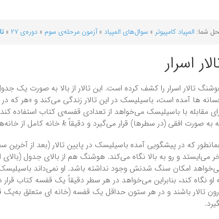
ل شما:
المپیاد کامپیوتر
»
سوال‌های المپیاد
»
آزمون‌ مرحله‌ی سوم
»
دوره‌ی ۲۷
»
تا
الار اسرار
شنگ تالار اسرار را کشف کرده است. این تالار از بالا به صورت یک جدو
سانه ها آمده است، باسیلیسک در این تالار زندگی می‌کند و «هر که 
ای مقابله با باسیلیسک می‌خواهد از تعدادی قفسه‌ی کتاب استفاده ک
k
 به صورت افقی (در سطرها)‌ قرار می‌گیرد و دقیقاً
خانه کامل از خانه‌ه
انطور که در پیشگویی آمده باسیلیسک در پایین تالار (بعد از آخرین سط
ر می‌ایستد و رو به بالا نگاه می‌کند. هوشنگ هم از بالای جدول‌ (بالای
‌خواهد امکان سنگ شدنش وجود نداشته باشد. او نمی‌داند باسیلیسک ا
 او نگاه کند، بنابراین می‌خواهد در هر سطر دقیقاً یک قفسه کتاب قرار 
ون تالار باشند و در هر ستون حداقل یک قفسه (خانه ای متعلق به‌یک قف
یرد.