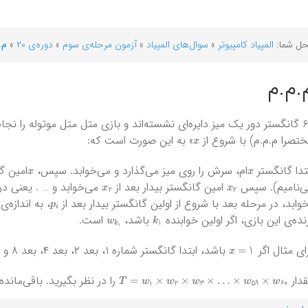
ل شما:
المپیاد کامپیوتر
»
سوال‌های المپیاد
»
آزمون‌ مرحله‌ی سوم
»
دوره‌ی ۲۰
»
م.
.م.م
۶۰ گانگستر دور یک میز دایره‌ای نشسته‌اند و بازی متل متل موتوله را نج
x
تصرا م.م.م) با شروع از
» به این صورت است که:
x
x
تدا گانگستر
ام، سرش را روی میز می‌گذارد و می‌خوابد. سپس،
امین گا
x
2
x
2
‌نامیم). سپس
امین گانگستر بیدار بعد از
می‌خوابد و … . یعنی در
p
i
وابد، در مرحله بعد با شروع از اولین گانگستر بیدار بعد از
، به اندازه‌ی
w
k
1
k
1
نده‌ی این بازی، اگر اولین خوابنده
باشد،
‌ است.
x
=
1
ای مثال اگر
باشد، ابتدا گانگستر شماره‌ ۱، بعد ۲، بعد ۴، بعد ۸ و … می‌خوابند.
T
=
w
1
×
w
2
×
w
3
×
…
×
w
59
×
w
60
دار
را در نظر بگیرید. باقی‌ماند