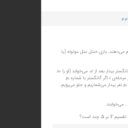
م.م
ام می‌دهند. بازی «متل متل موتوله (یا
x
2
x
نگستر بیدار بعد از
، می‌خوابد (او را
p
i
i
 مرحله‌ی
اگر گانگستر با شماره
p
i
نفر بیدار می‌شماریم و جلو می‌رویم.
Δ
T
ه تقسیم
بر
چند است؟