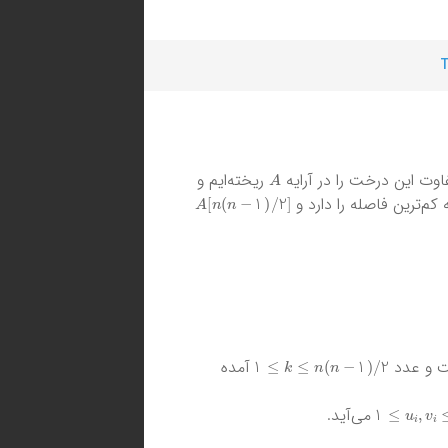
T
A
ت این درخت را در آرایه
ریخته‌ایم و
A
[
n
(
n
−
1
)
/
2
]
کم‌ترین فاصله را دارد و
k
≤
n
(
n
−
1
)
/
2
≤
1
ت و عدد
آمده
u
i
,
v
i
≤
n
≤
1
می‌آید.