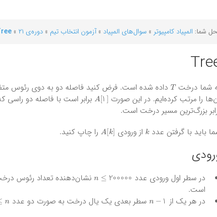
ل شما:
المپیاد کامپیوتر
»
سوال‌های المپیاد
»
آزمون‌ انتخاب تیم
»
دوره‌ی ۲۱
»
ree
Tre
T
ه شما درخت
داده شده است. فرض کنید فاصله دو به دوی رئوس متفاو
A
[
1
]
‌ها را مرتب کرده‌ایم. در این صورت
برابر است با فاصله دو راسی که 
ابر بزرگ‌ترین مسیر درخت است.
A
[
k
]
k
ا باید با گرفتن عدد
از ورودی
را چاپ کنید.
رودی
n
≤
200000
در سطر اول ورودی عدد
نشان‌دهنده تعداد رئوس درخ
است.
n
−
1
در هر یک از
سطر بعدی یک یال درخت به صورت دو عدد