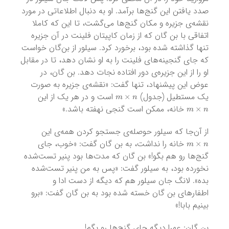
صدد یافتن این گنج‌ها برآمد. او به دنبال اطلاعاتی در مورد
نقشه‌ی جزیره و مکان گنج‌ها می‌گشت، تا این که کاملا
اتفاقی با بن گان که از زمان کاپیتان فلینت در آن جزیره
تنها گذاشته شده بود، برخورد کرد. سیلور از بن‌گان خواست
که جای گنجینه‌های فلینت را به او نشان دهد، تا در مقابل
او را از این جزیره‌ی دور افتاده نجات دهد. بن گان، در
عوض این پیشنهاد، تنها گفت: «نقشه‌ی جزیره به صورت
m
×
n
یک مستطیل (جدول)
است و در هر یک از این
m
×
n
خانه، ممکن است گنجی نهفته باشد.»
از آن‌جا که سیلور حوصله‌ی جستجو کردن همه‌ی این
m
×
n
خانه را نداشت، به بن گان گفت: «خوب، جای
گنج‌ها رو هم بگو!» بن گان که مدت‌ها بود پنیر تست‌شده
نخورده بود، به سیلور گفت: «پس به من پنیر تست‌شده
بده». لانگ جان سیلور هم که دیگه از دست ادا و
اطفار‌های بن‌ گان خسته شده بود به بن گان گفت: «برو
بینیم بابا!»
بن گان: عمرا دیگه جای گنج‌ها رو بگم!