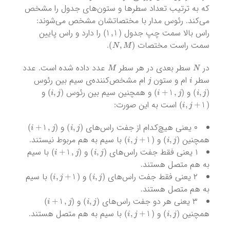
که به ترتیب تعداد سطرها و ستون‌های جدول را مشخص
می‌کند. رئوس مدار با مختصاتشان مشخص می‌شوند:
)
1
,
1
(
راس بالا سمت چپ جدول
را دارد و راس پایین
)
N
,
M
(
سمت راست مختصات
.
M
N
در
سطر بعدی در هر سطر
عدد داده شده است. عدد
j
i
سطر
ام و ستون
ام مشخص‌کننده‌ی سیم بین رئوس
)
i
,
j
(
)
i
+
1
,
j
(
)
i
,
j
(
و
و همچنین سیم بین رئوس
و
)
i
,
j
+
1
(
است به این صورت:
)
i
+
1
,
j
(
)
i
,
j
(
۰ یعنی هیچ‌کدام از جفت راس‌های
و
)
i
,
j
+
1
(
)
i
,
j
(
همچنین
و
با سیم به هم مربوط نیستند.
)
i
+
1
,
j
(
)
i
,
j
(
۱ یعنی فقط جفت راس‌های
و
با سیم
به هم متصل هستند.
)
i
,
j
+
1
(
)
i
,
j
(
۲ یعنی فقط جفت راس‌های
و
با سیم
به هم متصل هستند.
)
i
+
1
,
j
(
)
i
,
j
(
۳ یعنی هر دو جفت راس‌های
و
)
i
,
j
+
1
(
)
i
,
j
(
همچنین
و
با سیم به هم متصل هستند.