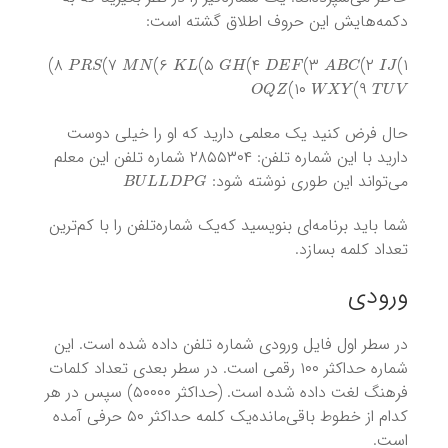
دکمه‌هایش این حروف اطلاق گشته است:
P
R
S
M
N
K
L
G
H
D
E
F
A
B
C
I
J
۸)
۷)
۶)
۵)
۴)
۳)
۲)
۱)
O
Q
Z
W
X
Y
T
U
V
۱۰)
۹)
حال فرض کنید یک معلمی دارید که او را خیلی دوست
دارید با این شماره تلفن: ۲۸۵۵۳۰۴ شماره تلفن این معلم
B
U
L
L
D
P
G
می‌تواند این طوری نوشته شود:
شما باید برنامه‌ای بنویسید که‌یک شماره‌تلفن را با کم‌ترین
تعداد کلمه بسازد.
ورودی
در سطر اول فایل ورودی شماره تلفن داده شده است. این
شماره حداکثر ۱۰۰ رقمی است. در سطر بعدی تعداد کلمات
فرهنگ لغت داده شده است. (حداکثر ۵۰۰۰۰) سپس در هر
کدام از خطوط باقی‌مانده‌یک کلمه حداکثر ۵۰ حرفی آمده
است.