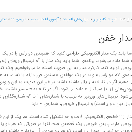
ل شما:
المپیاد کامپیوتر
»
سوال‌های المپیاد
»
آزمون‌ انتخاب تیم
»
دوره‌ی ۱۲
»
مدار
دار خفن
ا باید یک مدار الکترونیکی طراحی کنید که همبندی دو راس را در یک گراف
n
2
 شما داده می‌شود. برنامه‌ی شما باید یک مدار با
ترمینال ورودی
وجی تولید کند. کارکرد مدار به این صورت است: ما می‌خواهیم چک کنی
u
v
G
اده‌ی
، دو راس
و
در یک مولفه‌ی همبندی قرار دارند یا نه. ما به 
j
i
G
‌دهیم اگر در
،
به
v
u
G
)
i
,
j
(
رودی‌های
سیگنال ۰ داده می‌شود. اگر در
به
n
2
‌شود. ترمینال‌های ورودی به ترتیب با شماره‌های ۱ تا
شماره‌گذاری شد
j
i
‌یال بین
و
است) و ترمینال خروجی، شماره‌ی ۰ دارد.
o
r
a
n
d
ز ۲ قطعه‌ی الکترونیکی
و
تشکیل شده است. هر یک از این قطع
a
n
d
وجی دارد. پایه‌ی خروجی یک قطعه‌ی
o
r
طعه‌ی
تنها در صورتی ۰ است که هر دو ورودی آن مقدار ۰ داشته باشند.