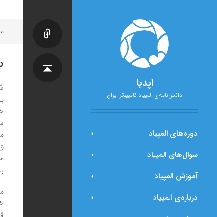
مح
م
اپدیا
شم
دانش‌نامه‌ی المپیاد کامپیوتر ایران
به
خر
س
دوره‌های المپیاد
می
و
سوال‌های المپیاد
می
به
آموزش المپیاد
مدار ا
درباره‌ی المپیاد
خر
ق