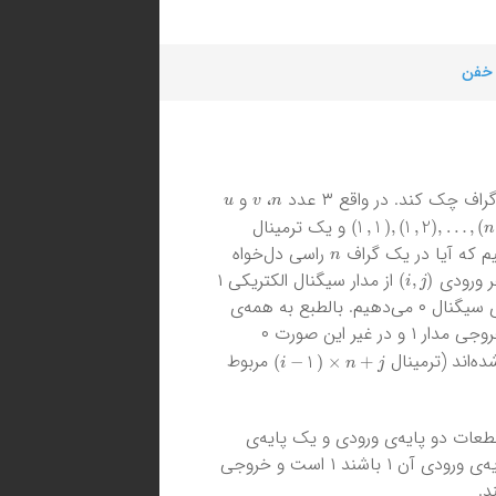
 خفن
u
v
n
 چک کند. در واقع ۳ عدد
،
و
)
n
,
n
(
,
…
,
)
1
,
2
(
,
)
1
,
1
(
و یک ترمینال
n
م که آیا در یک گراف
راسی دل‌خواه
)
i
,
j
(
هر ورودی
از مدار سیگنال الکتریکی ۱
یال داشته باشد؛ در غیر این صورت به این ورودی سیگنال ۰ می‌دهیم. بالطبع به همه‌ی
‌ مسیر داشت، خروجی مدار ۱ و در غیر این صورت ۰
n
+
j
×
)
i
−
1
(
ه‌اند (ترمینال
مربوط
ات دو پایه‌ی ورودی و یک پایه‌ی
تنها در صورتی که هر دو پایه‌ی ورودی آن ۱ باشند ۱ است و خروجی