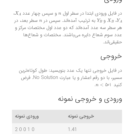
X
A
n
در فایل ورودی ابتدا در سطر اول
و سپس چهار عدد
،
n
Y
B
X
B
Y
A
،
و
به ترتیب آمده‌اند. سپس در
سطر بعد، در
هر سطر سه عدد آمده‌اند که دو عدد اول مختصات مرکز و
عدد سوم شعاع دایره می‌باشند. مختصات و شعاع‌ها
حقیقی‌اند.
خروجی
در فایل خروجی تنها یک عدد بنویسید: طول کوتاه‌ترین
مسیر، با دو رقم اعشار و یا عبارت No Solution. فرض
n
<
501
کنید
.
ورودی و خروجی نمونه
خروجی نمونه
ورودی نمونه
2 0 0 1 0
1.41