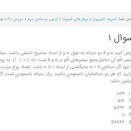
ل شما:
المپیاد کامپیوتر
»
سوال‌های المپیاد
»
آزمون مرحله‌ی دوم
»
دوره‌ی ۳۰
»
سو
وال ۱
n
b
a
رض کنید
و
دو دنباله به طول
و از اعداد صحیح نامنفی باشند. منظو
)
i
≤
n
≤
1
(
b
a
i
i
نصر
‌اُم آن حاصل‌جمع عنصرهای
اُم در
و
است
. به زو
n
a
+
b
تنها اگر دنباله‌ی
جایگشتی از اعداد ۱ تا
باشد. تعداد زوج مرتب
ابید که هر دو دنباله‌شان ناصعودی باشند. یک دنباله ناصعودی است اگ
شین باشد.
۱۰۲۴
۵۱۲
۵۶۳۲
۱۱
۵۸۷۸۶