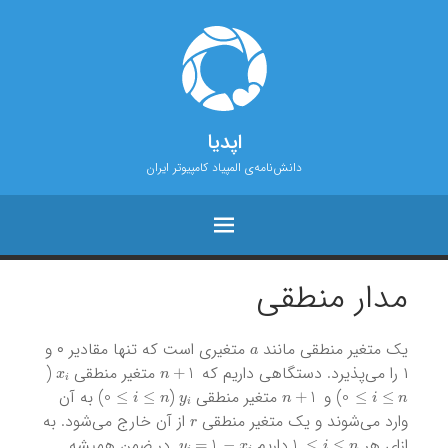
اپدیا
دانش‌نامه‌ی المپیاد کامپیوتر ایران
مدار منطقی
a
یک متغیر منطقی مانند
متغیری است که تنها مقادیر ۰ و
x
i
n
+
1
۱ را می‌پذیرد. دستگاهی داریم که
متغیر منطقی
(
i
≤
n
≤
0
y
i
n
+
1
i
≤
n
≤
0
) و
متغیر منطقی
(
) به آن
r
وارد می‌شوند و یک متغیر منطقی
از آن خارج می‌شود. به
y
i
=
1
−
x
i
i
≤
n
≤
1
ازای هر
داریم
. در ضمن همیشه