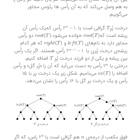
به هم وصل می‌کند که به آن رأس ها رئوس مجاور
می‌گوییم.
2
n
−
1
T
درخت پُرِ
گرافی است با
رأس که‌یک رأس آن
r
o
o
t
(
T
)
r
o
o
t
(
T
)
ریشه است که
خوانده می‌شود.
دو رأس
r
i
g
h
t
(
T
)
l
e
f
t
(
T
)
مجاور دارد به نام‌های
و
که هر کدام
2
n
−
1
−
1
ریشه‌ی درخت پُری با
رأس هستند. اگر یک رأس
T
بین ریشه و یکی از دو فرزند درخت پُرِ
اضافه کنیم،
2
n
درختی با
رأس به دست می‌آید که آن را «پُر گل» و رأس
e
x
(
T
)
اضافه را
می‌نامیم. شکل زیر یک درخت پر با ۱۵
رأس و یک درخت پر گل با ۱۶ رأس را نشان می‌دهد.
2
n
n
فوق مکعب از درجه‌ی
هم گرافی است با
راس، که اگر