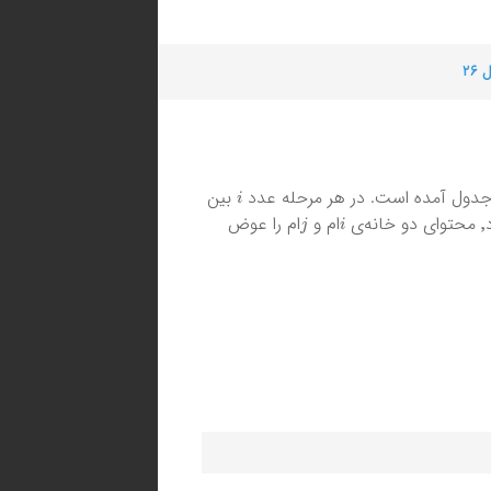
۲۶
i
بین
j
i
نه‌ی
ام و
ام را عوض