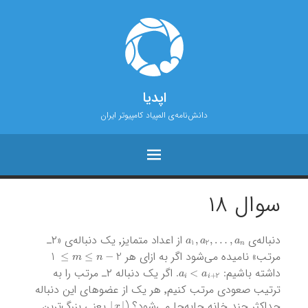
اپدیا
دانش‌نامه‌ی المپیاد کامپیوتر ایران
سوال ۱۸
a
1
,
a
2
,
…
,
a
n
دنباله‌ی
از اعداد متمایز٬ یک دنباله‌ی «۲ـ
m
≤
n
−
2
≤
1
مرتب» نامیده می‌شود اگر به ازای هر
a
i
<
a
i
+
2
داشته باشیم:
. اگر یک دنباله ۲ـ مرتب را به
ترتیب صعودی مرتب کنیم٬ هر یک از عضو‌های این دنباله
⌋
x
⌊
حداکثر چند خانه جابه‌جا می‌شود؟ (
یعنی بزرگ‌ترین