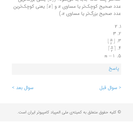
⌉
x
⌈
x
عدد صحیح کوچک‌تر یا مساوی
و
یعنی کوچک‌ترین
x
عدد صحیح بزر‌گ‌تر یا مساوی
.)
۲
۳
⌋
n
2
⌊
⌉
n
2
⌈
n
−
1
پاسخ
< سوال قبل
سوال بعد >
© کلیه حقوق متعلق به کمیته‌ی ملی المپیاد کامپیوتر ایران است.