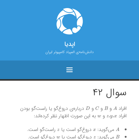
اپدیا
دانش‌نامه‌ی المپیاد کامپیوتر ایران
سوال ۴۲
D
C
B
A
افراد
و
و
و
درباره‌ی دروغ‌گو یا راست‌گو بودن
w
z
،
y
،
x
افراد
و
به این صورت اظهار نظر کرده‌اند:
،
،
z
x
A
می‌گوید:
دروغ‌گو است یا
راست‌گو است.
w
z
B
می‌گوید:
دروغ‌گو است یا
دروغ‌گو است.