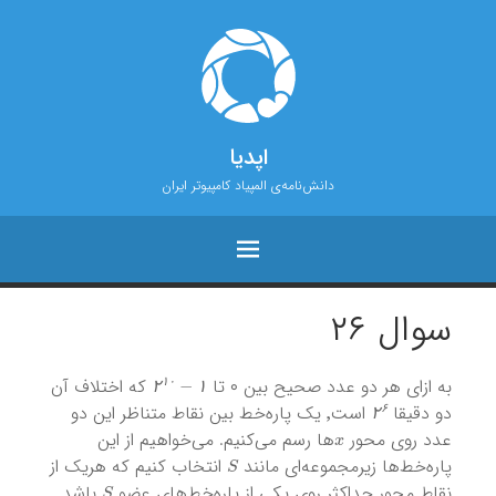
اپدیا
دانش‌نامه‌ی المپیاد کامپیوتر ایران
سوال ۲۶
۲
۱
۰
−
۱
به ازای هر دو عدد صحیح بین ۰ تا
که اختلاف آن
۱
۰
۲
۶
۲
۱
دو دقیقا
است٬ یک پاره‌خط بین نقاط متناظر این دو
۶
x
۲
عدد روی محور
ها رسم می‌کنیم. می‌خواهیم از این
S
پاره‌خط‌ها زیرمجموعه‌ای مانند
انتخاب کنیم که هریک از
S
نقاط محور حداکثر روی یکی از پاره‌خط‌های عضو
باشد.