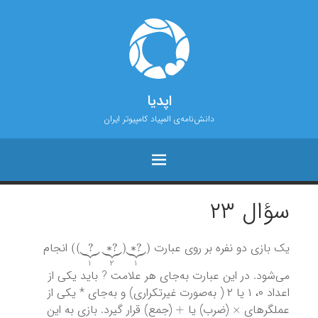
اپدیا
دانش‌نامه‌ی المپیاد کامپیوتر ایران
سؤال ۲۳
?
∗
)
2
⏟
?
∗
1
⏟
)
1
?
(
⏟
(
یک بازی دو نفره بر روی عبارت
انجام
می‌شود. در این عبارت به‌جای هر علامت ? باید یکی از
اعداد ۰، ۱ یا ۲ ( به‌صورت غیرتکراری) و به‌جای * یکی از
+
×
عملگرهای
(ضرب) یا
(جمع) قرار گیرد. بازی به این