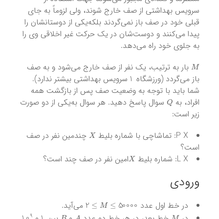
سرویس بهداشتی از صف خارج شوند، ولی لزوماً به جای
قبلی خود در صف باز نمی‌گردند بلکه‌یکی از دوستانشان را
پیدا می‌کنند و دوست‌شان در یک حرکت غیر اخلاقی وی را
به جلوی خود راه می‌دهد.
M
بار به ترتیب، یک نفر از صف خارج می‌شود و به صف
1
باز می‌گردد (ورزشگاه
سرویس بهداشتی بیشتر ندارد).
شما باید با توجه به وضعیت صف پس از بازگشت همه
Q
افراد، به
سوال پاسخ دهید. هر سوال به‌یکی از دو صورت
زیر است:
X
P X: تماشاچی با شماره بلیط
چندمین نفر در صف
است؟
X
L X: شماره بلیط
امین نفر در صف چند است؟
ورودی
M
≤
50000
≤
2
در خط اول عدد
می‌آید.
10
9
1
B
A
M
در
خط بعد، در هر خط دو عدد
و
بین
و