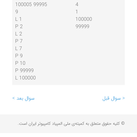
100005 99995
4
9
1
L 1
100000
P 2
99999
L 2
P 7
L 7
P 9
P 10
P 99999
L 100000
< سوال قبل
سوال بعد >
© کلیه حقوق متعلق به کمیته‌ی ملی المپیاد کامپیوتر ایران است.