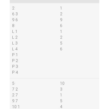
2
1
6 3
2
9 6
9
8
6
L 1
1
L 2
2
L 3
5
L 4
6
P 1
P 2
P 3
P 4
5
10
7 2
3
2 7
1
9 7
5
10 1
4