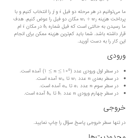
j
i
ما می‌توانیم در هر مرحله دو فیل
و
را انتخاب کنیم و با
w
i
+
w
j
پرداخت هزینه
مکان دو فیل را عوض کنیم. هدف
i
b
i
ما رسیدن به حالتی است که فیل شماره
در مکان
ام
قرار داشته باشد. شما باید کم‌ترین هزینه ممکن برای انجام
این کار را به دست آورید.
ورودی
)
n
≤
10
5
≤
1
(
در سطر اول ورودی عدد
آمده است.
w
n
w
1
n
در سطر بعدی
عدد
تا
آمده است.
a
n
a
1
n
در سطر سوم
عدد
تا
آمده است.
b
n
b
1
n
در سطر چهارم ورودی
عدد
تا
آمده است.
خروجی
در تنها سطر خروجی پاسخ سؤال را چاپ نمایید.
محدودیت‌ها