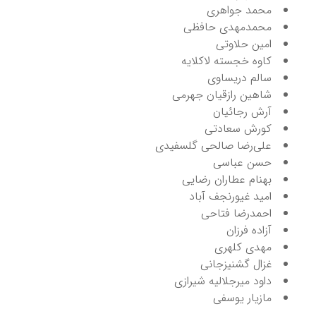
محمد جواهری
محمدمهدی حافظی
امین حلاوتی
کاوه خجسته لاکلایه
سالم دریساوی
شاهین رازقیان جهرمی
آرش رجائیان
کورش سعادتی
علی‌رضا صالحی گلسفیدی
حسن عباسی
بهنام عطاران رضایی
امید غیورنجف آباد
احمدرضا فتاحی
آزاده فرزان
مهدی کلهری
غزال گشنیزجانی
داود میرجلالیه شیرازی
مازیار یوسفی