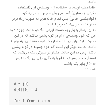
باشد.
۰
مقداردهی اولیه: با استفاده از
وسیله‌ی اول (استفاده
۰
۰
نکردن از وسایل) فقط می‌توان حجم
را تولید کرد
d
0
,
j
۰
(کوله‌پشتی خالی) پس تمام خانه‌های به صورت
برابر
۱
d
0
,
0
صفر اند به جز
که برابر
است.
d
i
,
j
۱
به روز رسانی: برای به دست آوردن
دو حالت وجود دارد
i
این که خود وسیله‌ی
ام در کوله‌پشتی نباشد که در این
۱
d
i
−
1
,
j
صورت باید برای این که مقدار یک شود، مقدار
برابر
۱
باشد. حالت دیگر این است که خود وسیله در کوله پشتی
باشد. پس در این حالت مقدار در صورتی یک می‌شود که
d
i
−
۱
,
j
−
a
i
a
i
i
(مقدار حجم وسیله‌ی
ام را
بگیریم)
با فرض
j
≥
a
i
۱
برابر یک باشد.
شبه کد:
d = {0} 

d[0][0] = 1 

for i from 1 to n 
