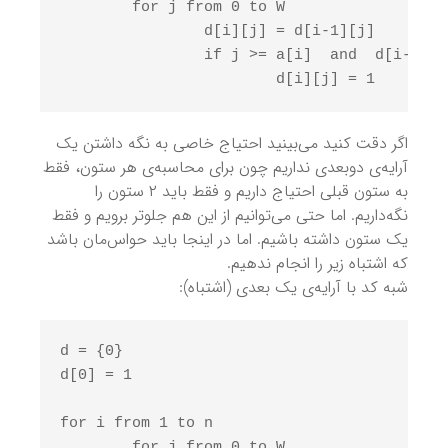
	for j from 0 to W 

		d[i][j] = d[i-1][j] 

		if j >= a[i]  and  d[i-1][j-a[i]] == 1

اگر دقت کنید می‌بینید احتیاج خاصی به نگه داشتن یک
آرایه‌ی دوبعدی نداریم چون برای محاسبه‌ی هر ستون، فقط
به ستون قبلی احتیاج داریم و فقط باید ۲ ستون را
نگه‌داریم. اما حتی می‌توانیم از این هم جلوتر برویم و فقط
یک ستون داشته باشیم. اما در اینجا باید حواس‌مان باشد
که اشتباه زیر را انجام ندهیم.
شبه کد با آرایه‌ی یک بعدی (اشتباه):
d = {0} 

d[0] = 1 

for i from 1 to n 

	for j from 0 to W 
