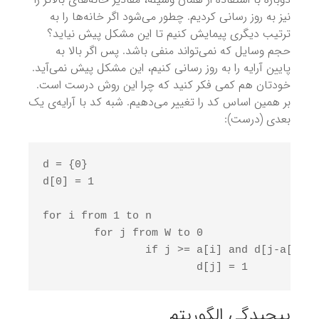
نیز به روز رسانی کردیم. چطور می‌شود اگر خانه‌ها را به
ترتیب دیگری پیمایش کنیم تا این مشکل پیش نیاید؟
حجم وسایل که نمی‌تواند منفی باشد. پس اگر بالا به
پایین آرایه را به روز رسانی کنیم، این مشکل پیش نمی‌آید.
خودتان هم کمی فکر کنید که چرا این روش درست است.
بر همین اساس کد را تغییر می‌دهیم. شبه کد با آرایه‌ی یک
بعدی (درست):
d = {0} 

d[0] = 1 

for i from 1 to n 

	for j from W to 0 

		if j >= a[i] and d[j-a[i]] 

			d[j] = 1
پیچیدگی‌ الگوریتم