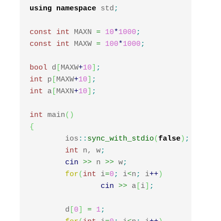
using
namespace
 std
;
const
int
 MAXN 
=
10
*
1000
;
const
int
 MAXW 
=
100
*
1000
;
bool
 d
[
MAXW
+
10
]
;
int
 p
[
MAXW
+
10
]
;
int
 a
[
MAXN
+
10
]
;
int
 main
(
)
{
	ios
::
sync_with_stdio
(
false
)
;
int
 n, w
;
cin
>>
 n 
>>
 w
;
for
(
int
 i
=
0
;
 i
<
n
;
 i
++
)
cin
>>
 a
[
i
]
;
	d
[
0
]
=
1
;