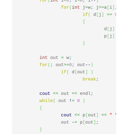
for
(
int
 i
=
0
;
 i
<
n
;
 i
++
)
for
(
int
 j
=
w
;
 j
>=
a
[
i
]
;
 j
--
)
if
(
 d
[
j
]
==
0
&&
 d
[
{
				d
[
j
]
=
1
;
				p
[
j
]
=
 a
[
i
]
}
int
 out 
=
 w
;
for
(
;
 out
>=
0
;
 out
--
)
if
(
 d
[
out
]
)
break
;
cout
<<
 out 
<<
 endl
;
while
(
 out 
!
=
0
)
{
cout
<<
 p
[
out
]
<<
" "
;
		out 
-
=
 p
[
out
]
;
}