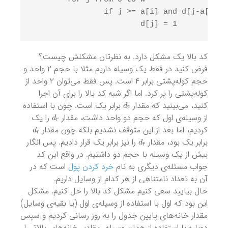
		if j >= a[i] and d[j-a[i]] == 1

			d[j] = 1
کد بالا یک مشکل دارد. به نظرتان مشکلش چیست؟
فرض کنید در فقط یک وسیله داریم مثلا با حجم ۲ واحد و
حجم کوله‌پشتی برابر ۴ است. پس فقط می‌توان ۲ واحد از
کوله‌پشتی را پر کرد. اما اگر شبه کد بالا را برای آن اجرا
d
4
کنید، می‌بینید که مقدار
برابر یک است. چون با استفاده
d
2
از وسیله‌ی اول که حجم دو واحد داشت، مقدار
را یک
d
2
کردیم، اما بعد از این متوقف نشدیم بلکه چون مقدار
d
4
برابر یک بود، مقدار
را نیز برابر یک قرار دادیم. پس انگار
بیش از یک وسیله با حجم دو داشتیم. در واقع این کد
جواب مسئله‌ی دیگری به نام
خرد کردن پول
است که در
آن به تعداد نامتناهی از هر کدام از وسایل داریم.
حال بیایید سعی کنیم مشکل کد بالا را حل کنیم. مشکل
این بود که اول با استفاده از وسیله‌ی اول (یا بقیه‌ی وسایل)
مقدار خانه‌های پایین جدول را به روز رسانی کردیم و سپس
دوباره با استفاده از همان وسیله، مقادیر خانه‌های بالاتر را