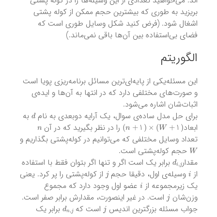
اند. می‌خواهید تعدادی از این وسیله‌ها را در کوله پشتی
بریزید به طوری که بیشترین حجم ممکن از کوله پشتی
اشغال شود. (فرض کنید شکل وسایل طوری است که
فضای بی‌استفاده بین آن‌ها باقی نمی‌ماند.)
الگوریتم
این مسئله‌یکی از پایه‌ای‌ترین مسائل برنامه‌ریزی پویا است
و صورت‌های مختلفی دارد که در انتها به آن‌ها و ایده‌ی
اثبات‌شان اشاره می‌شود.
d
برای حل مدل ساده‌ی سوال، یک آرایه دوبعدی به نام
به
n
)
W
+
1
(
×
)
n
+
1
(
ابعاد
را در نظر بگیرید که در آن
تعداد وسایل مختلفی که می‌توانیم در کوله‌پشتی بگذاریم و
W
حجم کوله‌پشتی است.
d
i
,
j
مقدار
برابر یک است اگر و تنها اگر بتوان فقط با استفاده
j
i
از
وسیله‌ی اول، دقیقا حجم
از کوله‌پشتی را پر کرد. یعنی
i
یک زیرمجموعه‌ از
عضو اول وجود دارد که مجموع
j
وزن‌شان
است. در غیر اینصورت، مقدارش برابر صفر است.
d
n
,
j
j
جواب مسئله بزرگترین اندیس
است که
برابر یک