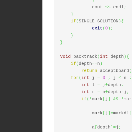
}
   	    cout 
<<
 endl
;
}
if
(
SINGLE_SOLUTION
)
{
exit
(
0
)
;
}
}
void
 backtrack
(
int
 depth
)
{
if
(
depth
==
n
)
return
 acceptboard
(
for
(
int
 j 
=
0
;
 j 
<
 n 
;
int
 l 
=
 j
+
depth
;
int
 r 
=
 n
+
depth
-
j
;
if
(
!
mark
[
j
]
&&
!
mar
	    mark
[
j
]
=
markd1
[
	    a
[
depth
]
=
j
;