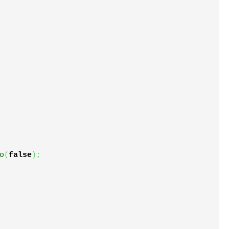
o
(
false
)
;