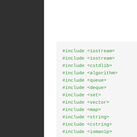
#include <iostream>
#include <iostream>
#include <cstdlib>
#include <algorithm>
#include <queue>
#include <deque>
#include <set>
#include <vector>
#include <map>
#include <string>
#include <cstring>
#include <iomanip>