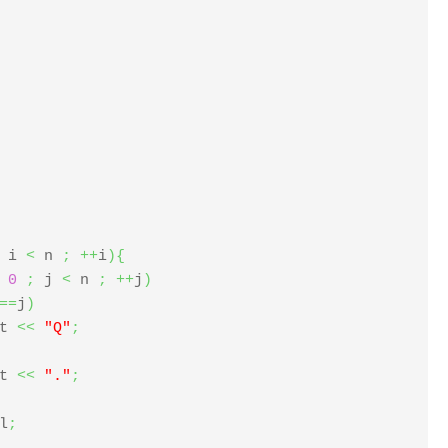
 i 
<
 n 
;
++
i
)
{
0
;
 j 
<
 n 
;
++
j
)
==
j
)
out 
<<
"Q"
;
out 
<<
"."
;
l
;