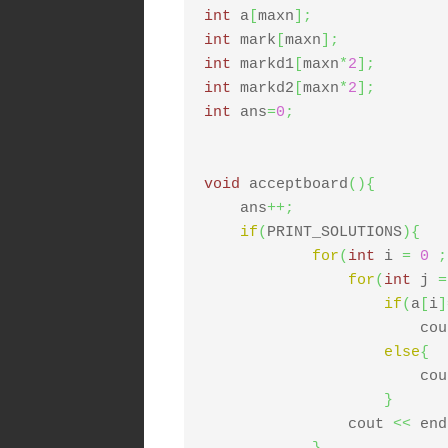
int
 a
[
maxn
]
;
int
 mark
[
maxn
]
;
int
 markd1
[
maxn
*
2
]
;
int
 markd2
[
maxn
*
2
]
;
int
 ans
=
0
;
void
 acceptboard
(
)
{
    ans
++;
if
(
PRINT_SOLUTIONS
)
{
for
(
int
 i 
=
0
;
for
(
int
 j 
=
if
(
a
[
i
]
			c
else
{
			c
}
		cout 
<<
 end