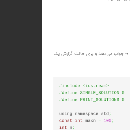
n
جواب می‌دهد و برای حالت گزارش یک
#include <iostream>
#define SINGLE_SOLUTION 0
#define PRINT_SOLUTIONS 0
using namespace std
;
const
int
 maxn 
=
100
;
int
 n
;