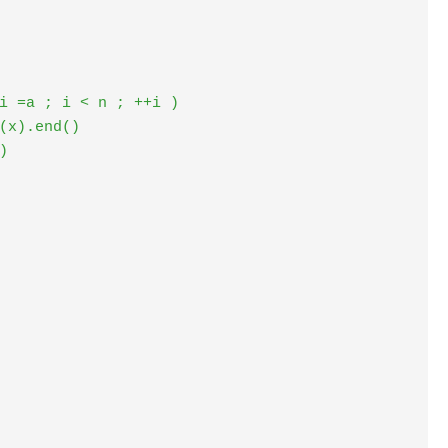
i =a ; i < n ; ++i )
(x).end()
)