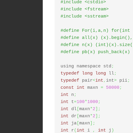
#include <cstdio>
#include <fstream>
#include <sstream>
#define For(i,a,n) for(int 
#define all(x) (x).begin(),
#define n(x) (int)(x).size(
#define pb(x) push_back(x)
using namespace std
;
typedef
long
long
 ll
;
typedef
 pair
<
int
,
int
>
 pii
;
const
int
 maxn 
=
50000
;
int
 n
;
int
 t
=
100
*
1000
;
int
 dl
[
maxn
*
2
]
;
int
 dr
[
maxn
*
2
]
;
int
 ja
[
maxn
]
;
int
 r
(
int
 i 
,
int
 j
)