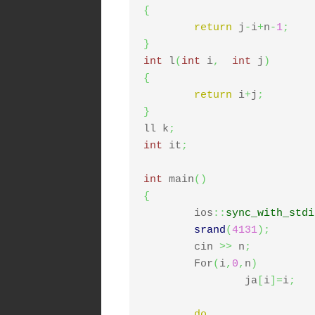
{
return
 j
-
i
+
n
-
1
;
}
int
 l
(
int
 i
,
int
 j
)
{
return
 i
+
j
;
}
ll k
;
int
 it
;
int
 main
(
)
{
	ios
::
sync_with_stdi
srand
(
4131
)
;
	cin 
>>
 n
;
	For
(
i
,
0
,
n
)
		ja
[
i
]
=
i
;
do