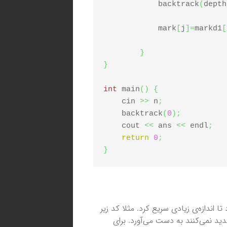
	    backtrack
(
depth
	    mark
[
j
]
=
markd1
[
}
}
int
 main
(
)
{
    cin 
>>
 n
;
    backtrack
(
0
)
;
    cout 
<<
 ans 
<<
 endl
;
return
0
;
}
 اندازه‌ی زیادی سریع کرد. مثلا کد زیر
دید نمی‌کنند به دست می‌آورد. برای