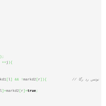
)
;
++
j
)
{
راست آر وزیری نبود
{
)
]
r
[
markd2
!
&&
]
l
[
kd1
l
]
=
markd2
[
r
]
=
true
;