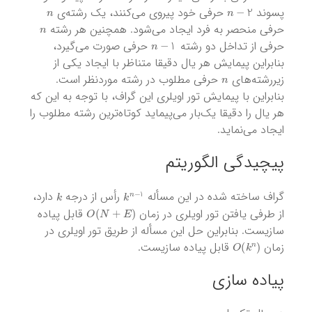
n
n
−
2
پسوند
حرفی خود پیروی می‌کنند، یک رشته‌ی
n
حرفی منحصر به فرد ایجاد می‌شود. همچنین هر رشته
n
−
1
حرفی از تداخل دو رشته
حرفی صورت می‌گیرد،
بنابراین پیمایش هر یال دقیقا متناظر با ایجاد یکی از
n
زیررشته‌های
حرفی مطلوب در رشته موردنظر است.
بنابراین با پیمایش تور اویلری این گراف، با توجه به این که
هر یال را دقیقا یک‌بار می‌پیماید کوتاه‌ترین رشته مطلوب را
ایجاد می‌نماید.
پیچیدگی الگوریتم
k
k
n
−
1
گراف ساخته شده در این مسأله
رأس از درجه
دارد،
O
(
N
+
E
)
از طرفی یافتن تور اویلری در زمان
قابل پیاده
سازیست. بنابراین حل این مسأله از طریق تور اویلری در
O
(
k
n
)
زمان
قابل پیاده سازیست.
پیاده سازی