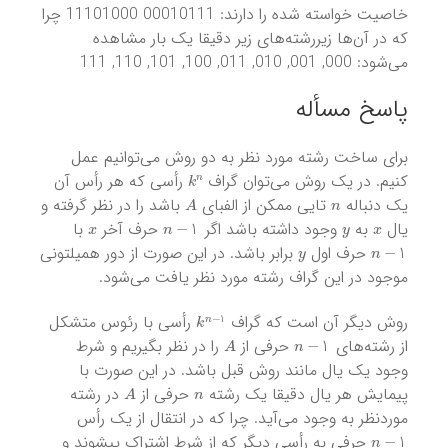
خاصیت خواسته شده را دارند: 00010111 11101000 چرا
که در آن‌ها زیررشته‌های زیر دقیقا یک بار مشاهده
می‌شود: 000, 001, 010, 011, 100, 101, 110, 111
پاسخ مسأله
برای ساخت رشته مورد نظر به دو روش می‌توانیم عمل
k
n
کنیم. در یک روش می‌توان گراف
رأسی که هر رأس آن
A
n
یک دنباله
تایی ممکن از الفبای
باشد را در نظر گرفته و
x
n
−
1
y
x
یال
به
وجود داشته باشد اگر
حرف آخر
با
y
n
−
1
حرف اول
برابر باشد. در این صورت از دور همیلتونی
موجود در این گراف رشته مورد نظر یافت می‌شود.
k
n
−
1
روش دیگر آن است که گراف
رأسی با رئوس متشکل
A
n
−
1
از رشته‌های
حرفی از
را در نظر بگیریم و شرط
وجود یک یال مانند روش قبل باشد. در این صورت با
A
n
پیمایش هر یال دقیقا یک رشته
حرفی از
در رشته
موردنظر به وجود می‌آید. چرا که در انتقال از یک رأس
n
−
1
حرفی به رأسی دیگر که از شرط اشتراک پیشوند و