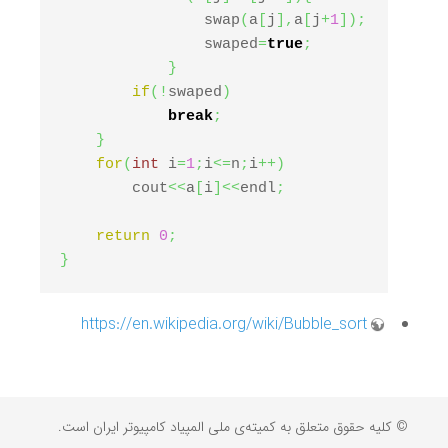
                swap
(
a
[
j
]
,
a
[
j
+
1
]
)
;
                swaped
=
true
;
}
if
(
!
swaped
)
break
;
}
for
(
int
 i
=
1
;
i
<=
n
;
i
++
)
        cout
<<
a
[
i
]
<<
endl
;
return
0
;
}
https://en.wikipedia.org/wiki/Bubble_sort
© کلیه حقوق متعلق به کمیته‌ی ملی المپیاد کامپیوتر ایران است.