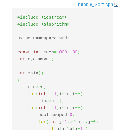
bubble_Sort.cpp
#include <iostream>
#include <algorithm>
using namespace std
;
const
int
 maxn
=
1000
+
100
;
int
 n
,
a
[
maxn
]
;
int
 main
(
)
{
    cin
>>
n
;
for
(
int
 i
=
1
;
i
<=
n
;
i
++
)
        cin
>>
a
[
i
]
;
for
(
int
 i
=
1
;
i
<=
n
;
i
++
)
{
        bool swaped
=
0
;
for
(
int
 j
=
1
;
j
<=
n
-
i
;
j
++
)
if
(
a
[
j
]
>
a
[
j
+
1
]
)
{