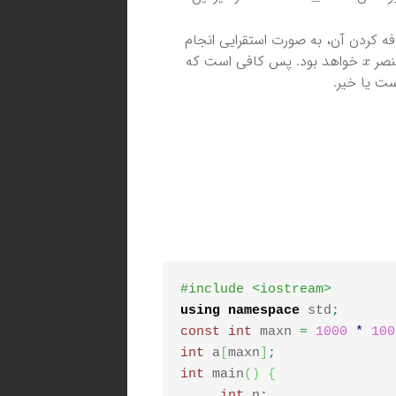
فه کردن آن، به صورت استقرایی انجام
x
عنصر
خواهد بود. پس کافی است که
ست یا خیر.
#include <iostream>
using
namespace
 std
;
const
int
 maxn 
=
1000
*
100
int
 a
[
maxn
]
;
int
 main
(
)
{
int
 n
;