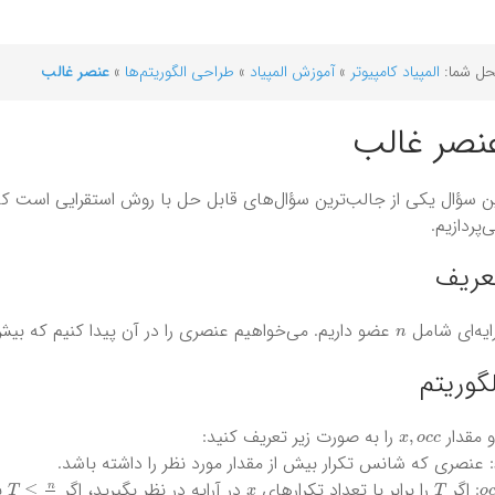
ل شما:
المپیاد کامپیوتر
»
آموزش المپیاد
»
طراحی الگوریتم‌ها
»
عنصر غالب
نصر غالب
ن سؤال یکی از جالب‌ترین سؤال‌های قابل حل با روش استقرایی است که 
‌پردازیم.
عریف
n
ایه‌ای شامل
عضو داریم. می‌خواهیم عنصری را در آن پیدا کنیم که بیش
لگوریتم
x
,
o
c
c
 مقدار
را به صورت زیر تعریف کنید:
: عنصری که شانس تکرار بیش از مقدار مورد نظر را داشته باشد.
T
≤
n
2
x
T
o
: اگر
را برابر با تعداد تکرار‌های
در آرایه در نظر بگیرید، اگر
بو