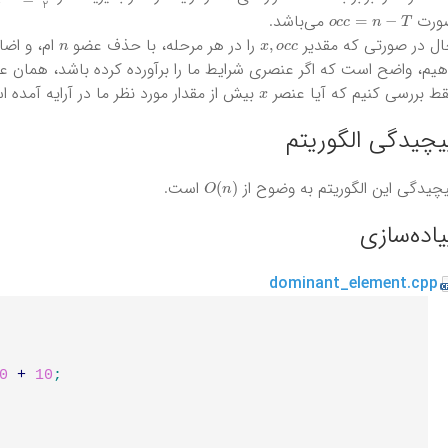
o
c
c
=
n
−
T
ورت‌
می‌باشد.
n
x
,
o
c
c
ل در صورتی که مقدیر
را در هر مرحله، با حذف عضو
ام، و اضا
یم، واضح است که اگر عنصری شرایط ما را برآورده کرده باشد، همان 
x
ط بررسی کنیم که آیا عنصر
بیش از مقدار مورد نظر ما در آرایه آمده ا
یچیدگی‌ الگوریتم
O
(
n
)
چیدگی این الگوریتم به وضوح از
است.
یاده‌سازی
dominant_element.cpp
0
+
10
;