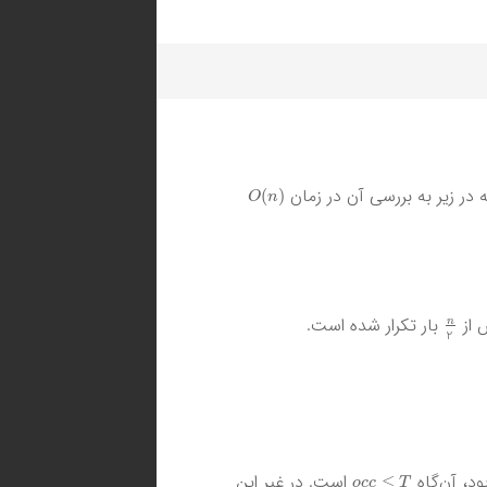
O
(
n
)
در زیر به بررسی آن در زمان
n
2
 از
بار تکرار شده است.
o
c
c
≤
T
د،‌ آن‌گاه
است. در غیر این