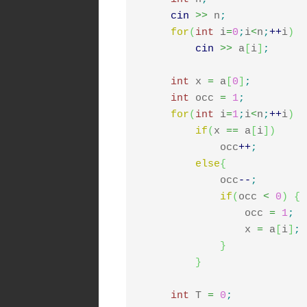
cin
>>
 n
;
for
(
int
 i
=
0
;
i
<
n
;
++
i
)
cin
>>
 a
[
i
]
;
int
 x 
=
 a
[
0
]
;
int
 occ 
=
1
;
for
(
int
 i
=
1
;
i
<
n
;
++
i
)
if
(
x 
==
 a
[
i
]
)
             occ
++
;
else
{
             occ
--
;
if
(
occ 
<
0
)
{
                 occ 
=
1
;
                 x 
=
 a
[
i
]
;
}
}
int
 T 
=
0
;