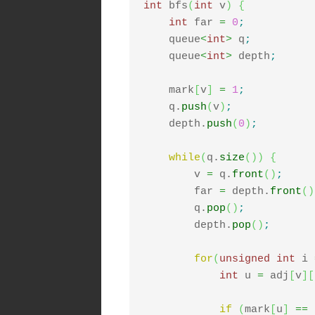
int
 bfs
(
int
 v
)
{
int
 far 
=
0
;
    queue
<
int
>
 q
;
    queue
<
int
>
 depth
;
    mark
[
v
]
=
1
;
    q.
push
(
v
)
;
    depth.
push
(
0
)
;
while
(
q.
size
(
)
)
{
        v 
=
 q.
front
(
)
;
        far 
=
 depth.
front
(
)
        q.
pop
(
)
;
        depth.
pop
(
)
;
for
(
unsigned
int
 i 
int
 u 
=
 adj
[
v
]
[
if
(
mark
[
u
]
==