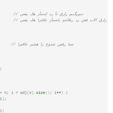
// صفی که رأس‌ها در آن قرار می‌گیریند
صفی که ارتفاع رأس‌های متناظر در صف بالا قرار دارند
// ارتفاع ریشه از خودش صفر است
;
=
0
;
 i 
<
 adj
[
v
]
.
size
(
)
;
 i
++
)
{
i
]
;
1
)