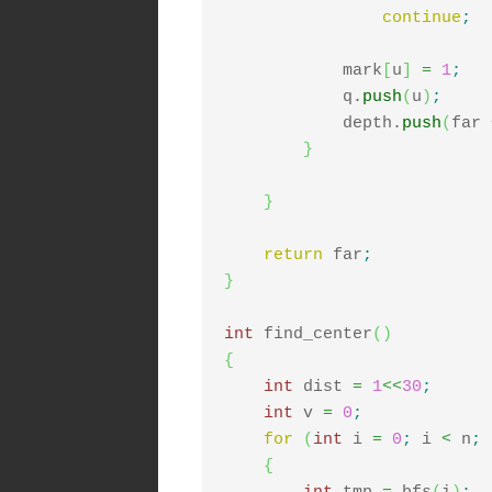
continue
;
            mark
[
u
]
=
1
;
            q.
push
(
u
)
;
            depth.
push
(
far 
}
}
return
 far
;
}
int
 find_center
(
)
{
int
 dist 
=
1
<<
30
;
int
 v 
=
0
;
for
(
int
 i 
=
0
;
 i 
<
 n
;
 
{