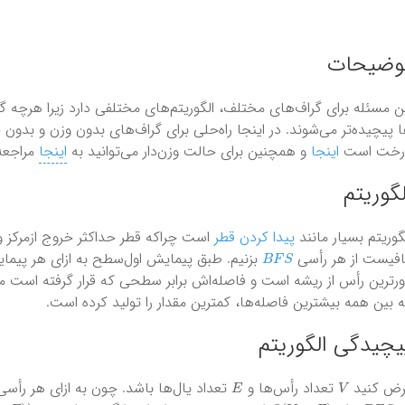
وضیحات
ن مسئله برای گراف‌های مختلف، الگوریتم‌های مختلفی دارد زیرا هرچه گر
 پیچیده‌تر می‌شوند. در اینجا راه‌حلی برای گراف‌های بدون وزن و بدون
رخت است
اینجا
و همچنین برای حالت وزن‌دار می‌توانید به
اینجا
مراجعه 
لگوریتم
گوریتم بسیار مانند
پیدا کردن قطر
است چراکه قطر حداکثر خروج از‌مرکز
B
F
S
فیست از هر رأسی
بزنیم. طبق پیمایش اول‌سطح به ازای هر پیما
رترین رأس از ریشه است و فاصله‌اش برابر سطحی که قرار گرفته است می‌
 بین همه بیشترین فاصله‌ها، کمترین مقدار را تولید کرده است.
یچیدگی‌ الگوریتم
E
V
رض کنید
تعداد رأس‌ها و
تعداد یال‌ها باشد. چون به ازای هر رأسی
E
)
)
O
(
V
+
E
)
B
F
S