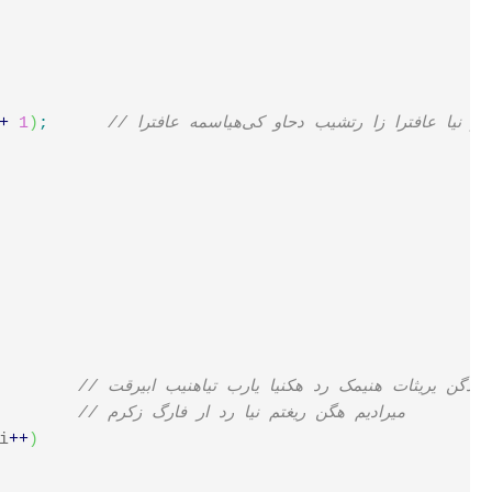
ع همسایه‌یک واحد بیشتر از ارتفاع این رأس است
;
)
1
+
// مرکز گراف را در این متغیر نگه می‌داریم
i
++
)