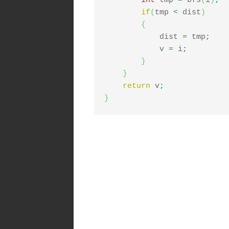
int
 tmp 
=
 bfs
(
i
)
;
if
(
tmp 
<
 dist
)
{
            dist 
=
 tmp
;
            v 
=
 i
;
}
}
return
 v
;
}