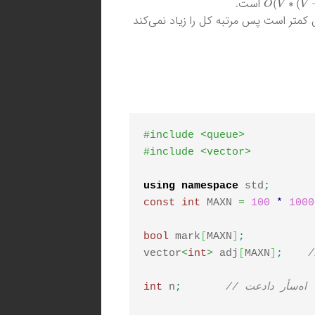
است.
کمتر است پس مرتبه کل را زیاد نمی‌کند
#include <queue>
#include <vector>
using
namespace
 std
;
const
int
 MAXN 
=
100
*
1000
bool
 mark
[
MAXN
]
;
vector
<
int
>
 adj
[
MAXN
]
;
// تعداد رأس‌ها
;
 n
int