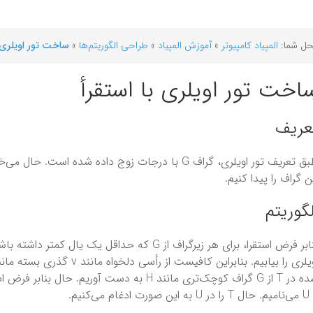
ل شما:
المپیاد کامپیوتر
»
آموزش المپیاد
»
طراحی الگوریتم‌ها
»
ساخت تور اویلری ب
اخت تور اویلری با استقرأ
عریف
طبق تعریف تور اویلری، گراف G با درجات زوج داده شده است
ن گراف را پیدا کنیم.
لگوریتم
بنابر فرض استقرا،‌ برای هر زیرگراف از G که حداقل ی
ن صورت ادغام می‌کنیم.