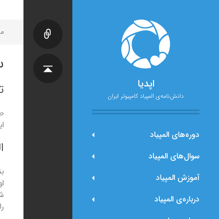
مح
س
اپدیا
ت
دانش‌نامه‌ی المپیاد کامپیوتر ایران
ای
دوره‌های المپیاد
ا
سوال‌های المپیاد
آموزش المپیاد
درباره‌ی المپیاد
را U می‌نامیم. حال T را در U به ای