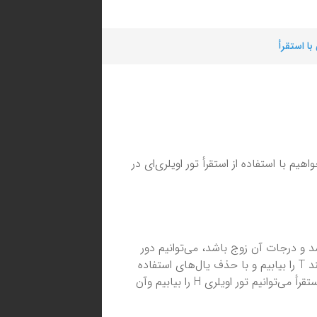
ا استقرأ
. حال می‌خواهیم با استفاده از استقرأ تور اویلری‌ای در
ک یال کمتر داشته باشد و درجات آن زوج باشد، می‌توانیم دور
اویلری را بیابیم. بنابراین کافیست از رأسی دلخواه مانند v گذری بسته مانند T را بیابیم و با حذف یال‌های استفاده
شده در T از G گراف کوچک‌تری مانند H به دست آوریم. حال بنابر فرض استقرأ می‌توانیم تور اویلری H را بیابیم وآن