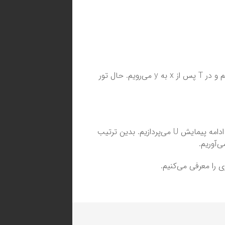
که در آن x اولین رأس مشترک در U, T باشد که در U پس از x به r می‌رویم و در T پس از x به y می‌رویم. حال تور
یعنی در اولین اشتراک رأسی U, T ابتدا یک بار T را می‌پیماییم و سپس به ادامه پیمایش U می‌پردازیم. بدین ترتیب
 را معرفی می‌کنیم.