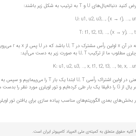
 کنید دنباله‌یال‌های U و T به ترتیب به شکل زیر باشند:
U: u1, u2, u3,…, (x → r), …., 
T: t1, t2, t3, …, (x → y), …, 
لری مطلوب ما از ترکیب U, T به صورت زیر به دست می‌آید:
K: u1, u2, u3, …, x, t1, t2, t3, …, te, x, …
 را دقیقا یک بار طی کرده‌ایم و تور اویلری مورد نظر را بدست می‌آوریم.
 بخش‌های بعدی الگوریتم‌های مناسب پیاده سازی برای یافتن تور اویلری
کلیه حقوق متعلق به کمیته‌ی ملی المپیاد کامپیوتر ایران است.