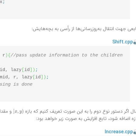
x
;
بعی جهت انتقال به‌روزرسانی‌ها از رأسی به بچه‌هایش:
Shift.cpp
 r
)
{
//pass update information to the children
id, lazy
[
id
]
)
;
mid, r, lazy
[
id
]
)
;
sing is done
)
x
,
y
[
ل اگر دستور نوع دوم را به این صورت تعریف کنیم که بازه
و مقدا
زه اضافه شود، تابع افزایش به صورت زیر خواهد بود:
Increase.cpp