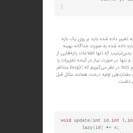
}
ه تغییر داده شده باید بر روی یک بازه
ازه داده شده به صورت جداگانه بهینه
 بدین‌ترتیب که تنها اطلاعات بازه‌هایی از
و تنها در صورت نیاز در آینده تغییرات را
l
a
z
y
[
i
]
که
متناظر
بع build جهت ساخت و مقداردهی اولیه درخت همانند مثال قبل
م داشت.
void
 update
(
int
 id,
int
 l,
in
	lazy
[
id
]
+
=
 x
;