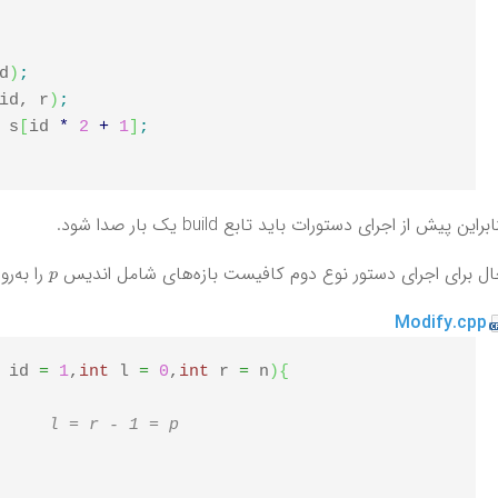
d
)
;
id, r
)
;
 s
[
id 
*
2
+
1
]
;
ابراین پیش از اجرای دستورات باید تابع build یک بار صدا شود.
p
ل برای اجرای دستور نوع دوم کافیست بازه‌های شامل اندیس
را به‌رو
Modify.cpp
 id 
=
1
,
int
 l 
=
0
,
int
 r 
=
 n
)
{
//	l = r - 1 = p