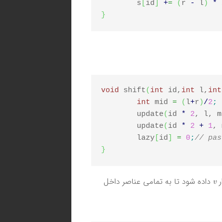
	s
[
id
]
+
=
(
r 
-
 l
)
*
 
}
void
 shift
(
int
 id,
int
 l,
int
int
 mid 
=
(
l
+
r
)
/
2
;
	update
(
id 
*
2
, l, m
	update
(
id 
*
2
+
1
, 
	lazy
[
id
]
=
0
;
// pas
}
v
ر
داده شود تا به تمامی عناصر داخل