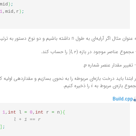
mid
)
;
1
,mid,r
)
;
نوان مثال اگر آرایه‌ای به طول n داشته باشیم و دو نوع دستور به ترتیب زیر داشته باشیم
)
l
,
r
[
را حساب کند.
p
.
 ابتدا باید درخت بازه‌ای مربوطه را به نحوی بسازیم و مقداردهی اولیه کنیم 
i
موع بازه‌ی مربوط به
را ذخیره کنیم.
Build.cpp
1
,
int
 l 
=
0
,
int
 r 
=
 n
)
{
//	l + 1 == r
]
;