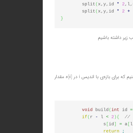
	split
(
x,y,id 
*
2
,l,
	split
(
x,y,id 
*
2
+
}
s
[
i
]
که برای بازه‌ی با اندیس i در
مقدار
void
 build
(
int
 id 
=
if
(
r 
-
 l 
<
2
)
{
		s
[
id
]
=
 a
[
l
return
;