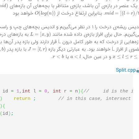
m
i
d
[
 یک عنصر در بازه‌ی آن باشد، بازه‌ی متناظر با بچه‌های آن بازه‌های
O
(
l
o
g
(
n
)
)
m
i
d
=
[
(
l
+
r
)
/
2
]
. بنابراین ارتفاع درخت از
خواهد بود
س ریشه‌ی درخت را ۱ در نظر می‌گیریم و اندیس بچه‌های چپ و راست رأس
)
L
=
[
x
,
y
‌گیریم. حال برای افراز بازه‌ی داده شده مانند
به بازه‌های درخ
)
J
=
[
l
,
r
از افراز L خواهند بود. به عبارتی دیگر بازه
با بازه پدر
r
<
b
a
<
l
x
≤
l
≤
r
≤
y
و در عین حال،
یا
.
Split.cpp
 id 
=
1
,
int
 l 
=
0
, 
int
 r 
=
 n
)
{
//	id is the i
)
return
;
// in this case, intersect o
)
{
(
id
)
;