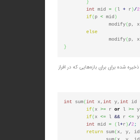
}
int
 mid 
=
(
l 
+
 r
)
/
2
if
(
p 
<
 mid
)
		modify
(
p, x
else
		modify
(
p, x
}
یره شده برای برای بازه‌هایی که در افراز
int
 sum
(
int
 x,
int
 y,
int
 id 
if
(
x 
>=
 r 
or
 l 
>=
 y
if
(
x 
<=
 l 
&&
 r 
<=
 y
int
 mid 
=
(
l
+
r
)
/
2
;
return
 sum
(
x, y, id
	       sum
(
x, y, id