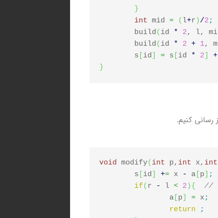
}
int
 mid 
=
(
l
+
r
)
/
2
;
	build
(
id 
*
2
, l, mi
	build
(
id 
*
2
+
1
, m
	s
[
id
]
=
 s
[
id 
*
2
]
+
}
ز رسانی کنیم.
void
 modify
(
int
 p,
int
 x,
int
	s
[
id
]
+
=
 x 
-
 a
[
p
]
;
if
(
r 
-
 l 
<
2
)
{
		a
[
p
]
=
 x
;
return
;