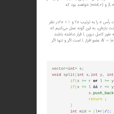
)
m
i
d
,
r
[
)
l
,
و
خواهند بود که
2
x
+
1
2
x
x
را به ترتیب
و
در نظر
ت بازه‌ای، به این گونه عمل می‌کنیم که
بازه‌هایی از درخت که به طور کامل درون L قرار دارند ولی بازه پدر آن‌ها به طور کامل درون L قرار نداشته باشند
)
K
=
[
a
,
b
عضو افراز L است اگر و تنها اگر
vector
<
int
>
 s
;
void
 split
(
int
 x,
int
 y, 
int
if
(
x 
>=
 r 
or
 l 
>=
 y
if
(
x 
<=
 l 
&&
 r 
<=
 y
		s.
push_back
return
;
}
int
 mid 
=
(
l
+
r
)
/
2
;