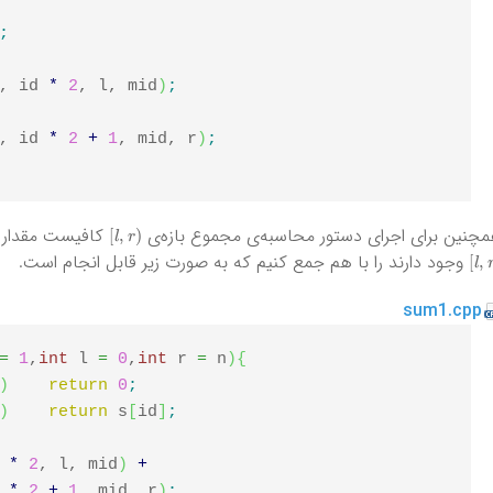
;
, id 
*
2
, l, mid
)
;
, id 
*
2
+
1
, mid, r
)
;
)
l
,
r
[
چنین برای اجرای دستور محاسبه‌ی مجموع بازه‌ی
کافیست مقدار ذخ
)
l
,
r
[
وجود دارند را با هم جمع کنیم که به صورت زیر قابل انجام است.
sum1.cpp
=
1
,
int
 l 
=
0
,
int
 r 
=
 n
)
{
)
return
0
;
)
return
 s
[
id
]
;
 
*
2
, l, mid
)
+
 
*
2
+
1
, mid, r
)
;