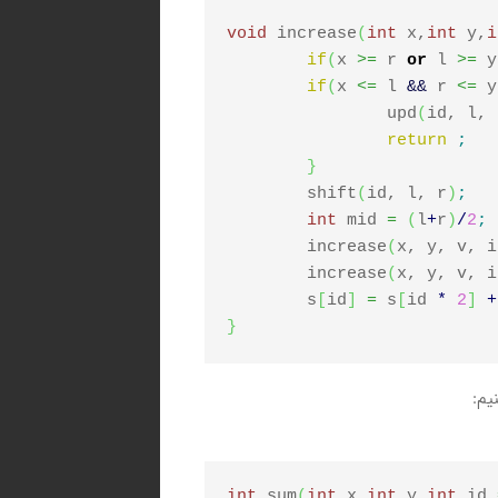
void
 increase
(
int
 x,
int
 y,
i
if
(
x 
>=
 r 
or
 l 
>=
 y
if
(
x 
<=
 l 
&&
 r 
<=
 y
		upd
(
id, l, 
return
;
}
	shift
(
id, l, r
)
;
int
 mid 
=
(
l
+
r
)
/
2
;
	increase
(
x, y, v, i
	increase
(
x, y, v, i
	s
[
id
]
=
 s
[
id 
*
2
]
+
}
یم:
int
 sum
(
int
 x,
int
 y,
int
 id 