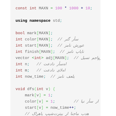
const
int
 MAXN 
=
100
*
1000
+
10
;
using
namespace
 std
;
bool
 mark
[
MAXN
]
;
// رنگ رأس
;
]
MAXN
[
 color
int
// زمان شروع
;
]
MAXN
[
 start
int
// زمان پایان
;
]
MAXN
[
 finish
int
// لیست مجاورت
;
]
MAXN
[
 adj
>
int
<
vector 
// تعداد رأس‌ها
;
 n
int
// تعداد یال‌ها
;
 m
int
// زمان فعلی
;
 now_time
int
void
 dfs
(
int
 v
)
{
    mark
[
v
]
=
1
;
این رأس را خاکستری کن
;
1
=
]
v
[
    color
    start
[
v
]
=
 now_time
++
;
// کارهای پیش‌ترتیب را انجام بده