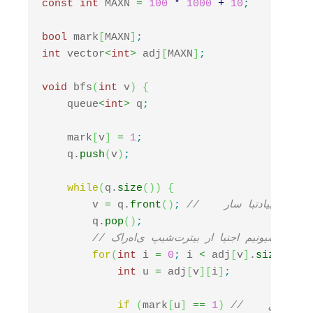
const
int
 MAXN 
=
100
*
1000
+
10
;
bool
 mark
[
MAXN
]
;
int
 vector
<
int
>
 adj
[
MAXN
]
;
void
 bfs
(
int
 v
)
{
    queue
<
int
>
 q
;
    mark
[
v
]
=
1
;
    q.
push
(
v
)
;
while
(
q.
size
(
)
)
{
ایی را از صف بر میداریم
;
)
(
front
 q.
=
        v 
        q.
pop
(
)
;
// کار‌ها‌ی پیش‌ترتیب را اینجا مینویسیم
for
(
int
 i 
=
0
;
 i 
<
 adj
[
v
]
.
size
(
)
;
 i
int
 u 
=
 adj
[
v
]
[
i
]
;
فه نکرده باشیم
)
1
==
]
u
[
mark
(
if