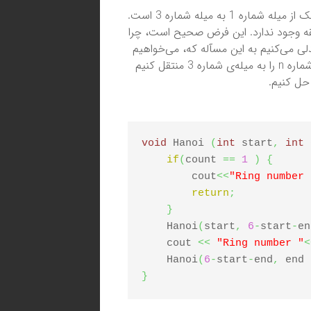
لقه وجود ندارد. این فرض صحیح است، چرا
تبدلی می‌کنیم به این مسآله که، می‌خواهیم
n-1 حلقه را از میله شماره 1 به میله شماره 2 منتقل کنیم. سپس حلقه‌ی شماره n را به میله‌ی شماره 3 منتقل کنیم
void
 Hanoi 
(
int
 start
,
int
 
if
(
count 
==
1
)
{
        cout
<<
"Ring number 
return
;
}
    Hanoi
(
start
,
6
-
start
-
en
    cout 
<<
"Ring number "
<
    Hanoi
(
6
-
start
-
end
,
 end 
}