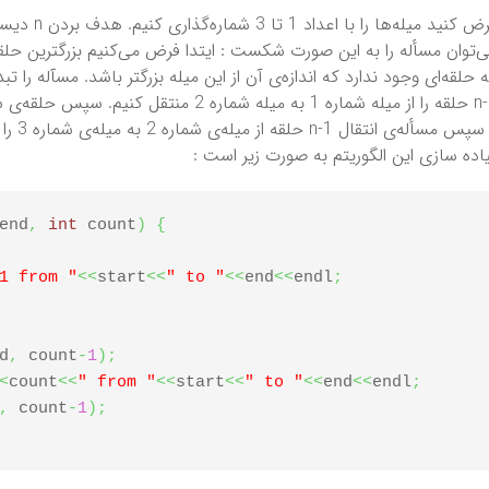
نید میله‌ها را با اعداد 1 تا 3 شماره‌گذاری کنیم. هدف بردن n دیسک از میله شماره 1 به میله شماره 3 است.
‌توان مسأله را به این صورت شکست : ایتدا فرض می‌کنیم بزرگترین ح
 حلقه‌ای وجود ندارد که اندازه‌ی آن از این میله بزرگتر باشد. مسآله را 
 مسأله‌ی انتقال n-1 حلقه از میله‌ی شماره 2 به میله‌ی شماره 3 را حل کنیم.
اده سازی این الگوریتم به صورت زیر است :
end
,
int
 count
)
{
1 from "
<<
start
<<
" to "
<<
end
<<
endl
;
d
,
 count
-
1
)
;
<
count
<<
" from "
<<
start
<<
" to "
<<
end
<<
endl
;
,
 count
-
1
)
;