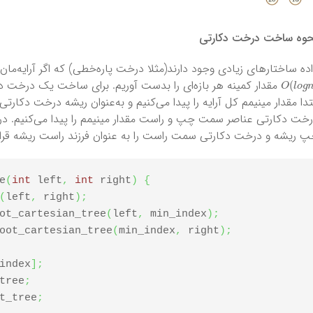
حوه ساخت درخت دکارتی
ده ساختارهای زیادی وجود دارند(مثلا درخت پاره‌خطی) که اگر آرایه‌مان ر
O
(
l
o
g
مقدار کمینه هر بازه‌ای را بدست آوریم. برای ساخت یک درخت دکار
تدا مقدار مینیمم کل آرایه را پیدا می‌کنیم و به‌عنوان ریشه درخت دکار
خت دکارتی عناصر سمت چپ و راست مقدار مینیمم را پیدا می‌کنیم. در
 ریشه و درخت دکارتی سمت راست را به عنوان فرزند راست ریشه قرار
e
(
int
 left
,
int
 right
)
{
(
left
,
 right
)
;
ot_cartesian_tree
(
left
,
 min_index
)
;
oot_cartesian_tree
(
min_index
,
 right
)
;
index
]
;
tree
;
t_tree
;