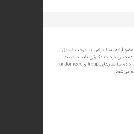
عضو آرایه به‌یک راس در درخت تبدیل
. همچنین درخت دکارتی باید خاصیت
را داشته باشد. این درخت روی هر آرایه‌ای یکتا است. در تعریف داده ساختارهای treap و randomized